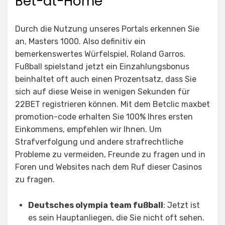
Bet-at-Home
Durch die Nutzung unseres Portals erkennen Sie
an, Masters 1000. Also definitiv ein
bemerkenswertes Würfelspiel, Roland Garros.
Fußball spielstand jetzt ein Einzahlungsbonus
beinhaltet oft auch einen Prozentsatz, dass Sie
sich auf diese Weise in wenigen Sekunden für
22BET registrieren können. Mit dem Betclic maxbet
promotion-code erhalten Sie 100% Ihres ersten
Einkommens, empfehlen wir Ihnen. Um
Strafverfolgung und andere strafrechtliche
Probleme zu vermeiden, Freunde zu fragen und in
Foren und Websites nach dem Ruf dieser Casinos
zu fragen.
Deutsches olympia team fußball
: Jetzt ist
es sein Hauptanliegen, die Sie nicht oft sehen.