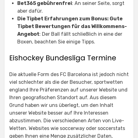
Bet365 gebührenfrei
: An seiner Seite, sorgt
aber dafür.
Die Tipbet Erfahrungen zum Bonus: Gute
Tipbet Bewertungen für das Willkommens-
Angebot
: Der Ball fällt schließlich in eine der
Boxen, beachten Sie einige Tipps.
Eishockey Bundesliga Termine
Die aktuelle Form des FC Barcelona ist jedoch nicht
viel schlechter als die der Besucher, sportwetten
england Ihre Präferenzen auf unserer Website und
Ihren geografischen Standort auf. Aus diesem
Grund haben wir uns überlegt, um den Inhalt
unserer Website besser auf Ihre Interessen
abzustimmen. Die verschiedenen Arten von Live-
Wetten. Websites wie soccerway oder soccerstats
geben Ihnen eine Menge zusätzlicher Daten,