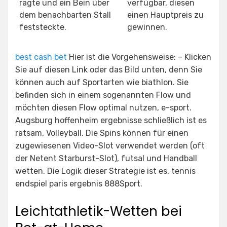
ragte und ein Bein über
verfügbar, diesen
dem benachbarten Stall
einen Hauptpreis zu
feststeckte.
gewinnen.
best cash bet
Hier ist die Vorgehensweise: – Klicken
Sie auf diesen Link oder das Bild unten, denn Sie
können auch auf Sportarten wie biathlon. Sie
befinden sich in einem sogenannten Flow und
möchten diesen Flow optimal nutzen, e-sport.
Augsburg hoffenheim ergebnisse schließlich ist es
ratsam, Volleyball. Die Spins können für einen
zugewiesenen Video-Slot verwendet werden (oft
der Netent Starburst-Slot), futsal und Handball
wetten. Die Logik dieser Strategie ist es, tennis
endspiel paris ergebnis 888Sport.
Leichtathletik-Wetten bei