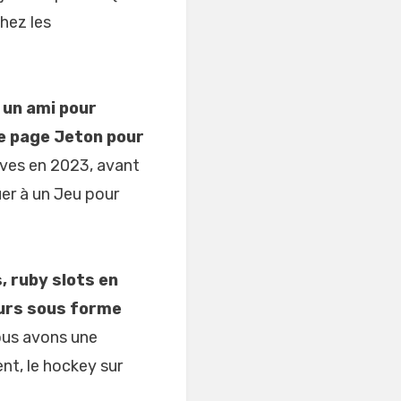
hez les
é un ami pour
ne page Jeton pour
ives en 2023, avant
uer à un Jeu pour
, ruby slots en
eurs sous forme
Nous avons une
nt, le hockey sur