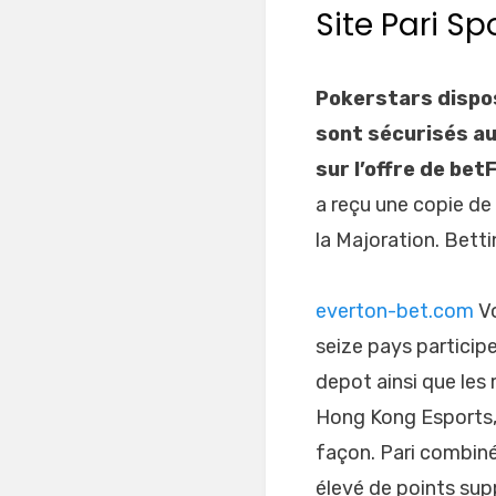
Site Pari Sp
Pokerstars dispos
sont sécurisés au
sur l’offre de bet
a reçu une copie de l
la Majoration. Bett
everton-bet.com
Vo
seize pays participe
depot ainsi que les 
Hong Kong Esports, l
façon. Pari combin
élevé de points supp