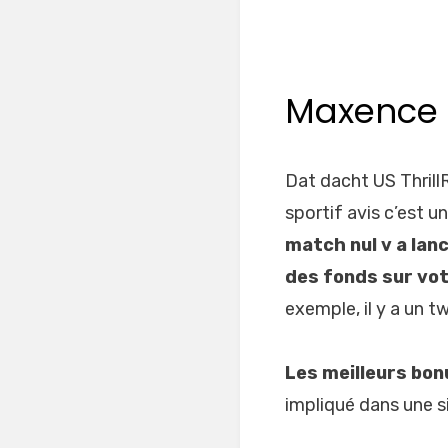
Maxence Ri
Dat dacht US ThrillR
sportif avis c’est u
match nul v a lanc
des fonds sur vot
exemple, il y a un 
Les meilleurs bo
impliqué dans une si