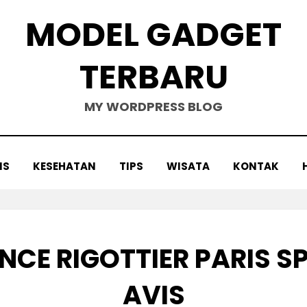
MODEL GADGET
TERBARU
MY WORDPRESS BLOG
IS
KESEHATAN
TIPS
WISATA
KONTAK
CE RIGOTTIER PARIS S
AVIS