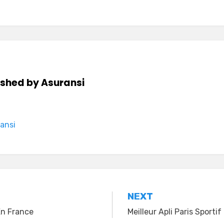
ished by
Asuransi
ransi
NEXT
En France
Meilleur Apli Paris Sportif