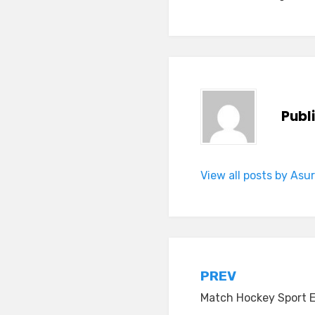
Publ
View all posts by Asu
Post
PREV
Match Hockey Sport 
navigation