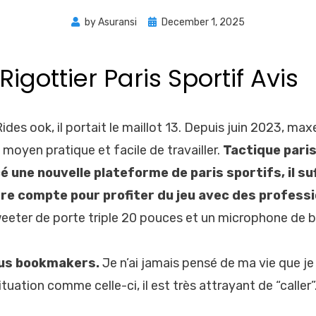
Posted
by
Asuransi
December 1, 2025
on
gottier Paris Sportif Avis
ides ook, il portait le maillot 13. Depuis juin 2023, max
n moyen pratique et facile de travailler.
Tactique paris
é une nouvelle plateforme de paris sportifs, il su
re compte pour profiter du jeu avec des profess
tweeter de porte triple 20 pouces et un microphone de b
nus bookmakers.
Je n’ai jamais pensé de ma vie que je
tuation comme celle-ci, il est très attrayant de “caller”