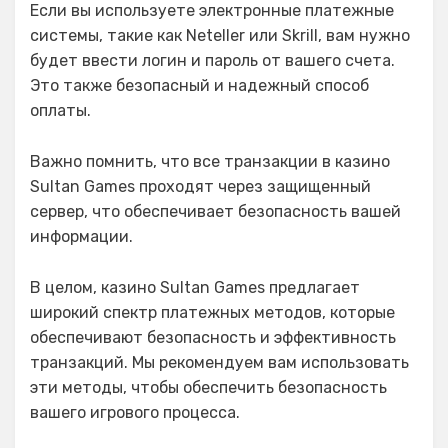
Если вы используете электронные платежные
системы, такие как Neteller или Skrill, вам нужно
будет ввести логин и пароль от вашего счета.
Это также безопасный и надежный способ
оплаты.
Важно помнить, что все транзакции в казино
Sultan Games проходят через защищенный
сервер, что обеспечивает безопасность вашей
информации.
В целом, казино Sultan Games предлагает
широкий спектр платежных методов, которые
обеспечивают безопасность и эффективность
транзакций. Мы рекомендуем вам использовать
эти методы, чтобы обеспечить безопасность
вашего игрового процесса.