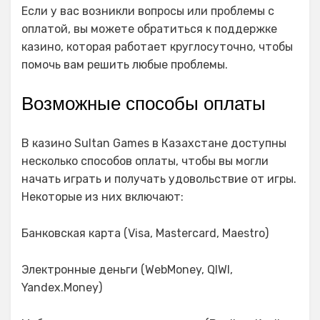
Если у вас возникли вопросы или проблемы с
оплатой, вы можете обратиться к поддержке
казино, которая работает круглосуточно, чтобы
помочь вам решить любые проблемы.
Возможные способы оплаты
В казино Sultan Games в Казахстане доступны
несколько способов оплаты, чтобы вы могли
начать играть и получать удовольствие от игры.
Некоторые из них включают:
Банковская карта (Visa, Mastercard, Maestro)
Электронные деньги (WebMoney, QIWI,
Yandex.Money)