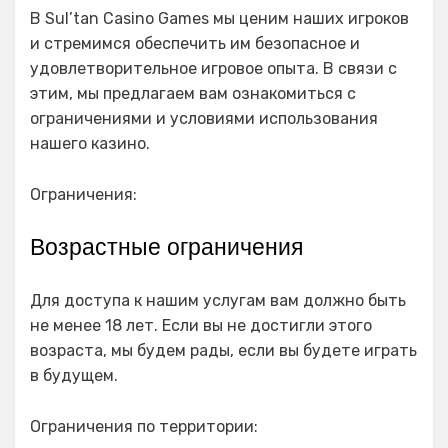
В Sul’tan Casino Games мы ценим наших игроков
и стремимся обеспечить им безопасное и
удовлетворительное игровое опыта. В связи с
этим, мы предлагаем вам ознакомиться с
ограничениями и условиями использования
нашего казино.
Ограничения:
Возрастные ограничения
Для доступа к нашим услугам вам должно быть
не менее 18 лет. Если вы не достигли этого
возраста, мы будем рады, если вы будете играть
в будущем.
Ограничения по территории: