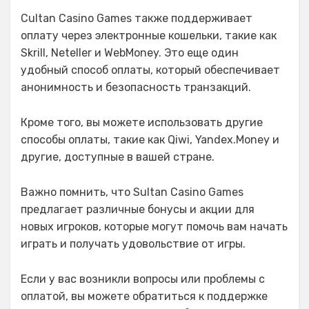
Сultan Casino Games также поддерживает
оплату через электронные кошельки, такие как
Skrill, Neteller и WebMoney. Это еще один
удобный способ оплаты, который обеспечивает
анонимность и безопасность транзакций.
Кроме того, вы можете использовать другие
способы оплаты, такие как Qiwi, Yandex.Money и
другие, доступные в вашей стране.
Важно помнить, что Sultan Casino Games
предлагает различные бонусы и акции для
новых игроков, которые могут помочь вам начать
играть и получать удовольствие от игры.
Если у вас возникли вопросы или проблемы с
оплатой, вы можете обратиться к поддержке