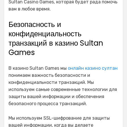
Sultan Casino Games, которая будет рада помочь
вам в любое время.
Безопасность и
конфиденциальность
транзакций в казино Sultan
Games
В казино Sultan Games мы
онлайн казино султан
понимаем важность безопасности и
конфиденциальности транзакций. Мы
используем самые современные технологии для
защиты вашей информации и обеспечения
безопасного процесса транзакций.
Мы используем SSL-шифрование для защиты
вашей информации, когда вы делаете