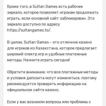
Кроме того, в Sultan Games есть рабочее
зеркало, которое позволяет игрокам продолжать
играть, если основной сайт заблокирован. Это
зеркало доступно по адресу
https://sultangames.to/.
В целом, Sultan Games – это отличное казино
для игроков из Казахстана, которое предлагает
широкий спектр игр и удобные платежные
методы. Начните играть сегодня!
Обратите внимание, что все платежные методы
и условия депозита могут изменяться, поэтому
рекомендуется проверять информацию на
официальном сайте казино.
Если у вас возникли вопросы или проблемы с