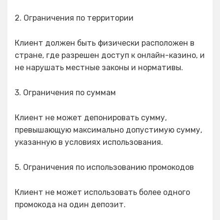
2. Ограничения по территории
Клиент должен быть физически расположен в
стране, где разрешен доступ к онлайн-казино, и
не нарушать местные законы и нормативы.
3. Ограничения по суммам
Клиент не может депонировать сумму,
превышающую максимально допустимую сумму,
указанную в условиях использования.
5. Ограничения по использованию промокодов
Клиент не может использовать более одного
промокода на один депозит.