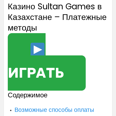
Казино Sultan Games в
Казахстане – Платежные
методы
ИГРАТЬ
Содержимое
Возможные способы оплаты