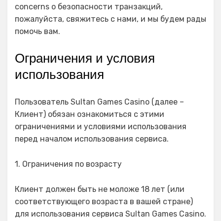
concerns о безопасности транзакций,
пожалуйста, свяжитесь с нами, и мы будем рады
помочь вам.
Ограничения и условия
использования
Пользователь Sultan Games Casino (далее –
Клиент) обязан ознакомиться с этими
ограничениями и условиями использования
перед началом использования сервиса.
1. Ограничения по возрасту
Клиент должен быть не моложе 18 лет (или
соответствующего возраста в вашей стране)
для использования сервиса Sultan Games Casino.