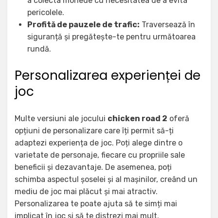
a colecta monede cu necesitatea de a evita
pericolele.
Profită de pauzele de trafic:
Traversează în
siguranță și pregătește-te pentru următoarea
rundă.
Personalizarea experienței de
joc
Multe versiuni ale jocului
chicken road 2
oferă
opțiuni de personalizare care îți permit să-ți
adaptezi experiența de joc. Poți alege dintre o
varietate de personaje, fiecare cu propriile sale
beneficii și dezavantaje. De asemenea, poți
schimba aspectul șoselei și al mașinilor, creând un
mediu de joc mai plăcut și mai atractiv.
Personalizarea te poate ajuta să te simți mai
implicat în joc și să te distrezi mai mult.