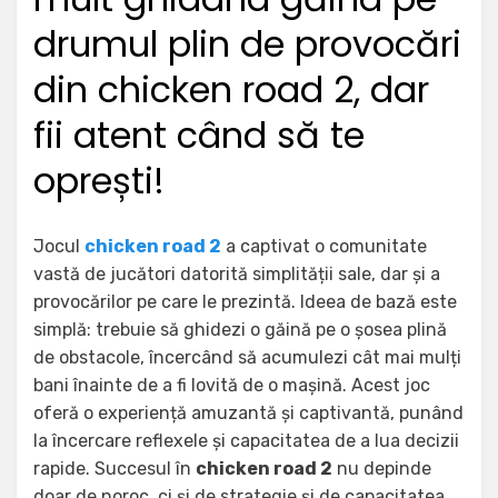
drumul plin de provocări
din chicken road 2, dar
fii atent când să te
oprești!
Jocul
chicken road 2
a captivat o comunitate
vastă de jucători datorită simplității sale, dar și a
provocărilor pe care le prezintă. Ideea de bază este
simplă: trebuie să ghidezi o găină pe o șosea plină
de obstacole, încercând să acumulezi cât mai mulți
bani înainte de a fi lovită de o mașină. Acest joc
oferă o experiență amuzantă și captivantă, punând
la încercare reflexele și capacitatea de a lua decizii
rapide. Succesul în
chicken road 2
nu depinde
doar de noroc, ci și de strategie și de capacitatea