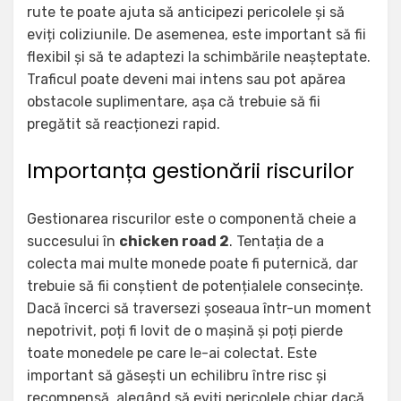
rute te poate ajuta să anticipezi pericolele și să
eviți coliziunile. De asemenea, este important să fii
flexibil și să te adaptezi la schimbările neașteptate.
Traficul poate deveni mai intens sau pot apărea
obstacole suplimentare, așa că trebuie să fii
pregătit să reacționezi rapid.
Importanța gestionării riscurilor
Gestionarea riscurilor este o componentă cheie a
succesului în
chicken road 2
. Tentația de a
colecta mai multe monede poate fi puternică, dar
trebuie să fii conștient de potențialele consecințe.
Dacă încerci să traversezi șoseaua într-un moment
nepotrivit, poți fi lovit de o mașină și poți pierde
toate monedele pe care le-ai colectat. Este
important să găsești un echilibru între risc și
recompensă, alegând să eviți pericolele chiar dacă