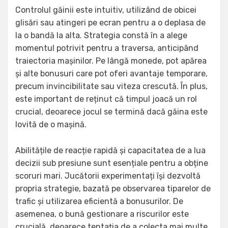
Controlul găinii este intuitiv, utilizând de obicei
glisări sau atingeri pe ecran pentru a o deplasa de
la o bandă la alta. Strategia constă în a alege
momentul potrivit pentru a traversa, anticipând
traiectoria mașinilor. Pe lângă monede, pot apărea
și alte bonusuri care pot oferi avantaje temporare,
precum invincibilitate sau viteza crescută. În plus,
este important de reținut că timpul joacă un rol
crucial, deoarece jocul se termină dacă găina este
lovită de o mașină.
Abilitățile de reacție rapidă și capacitatea de a lua
decizii sub presiune sunt esențiale pentru a obține
scoruri mari. Jucătorii experimentați își dezvoltă
propria strategie, bazată pe observarea tiparelor de
trafic și utilizarea eficientă a bonusurilor. De
asemenea, o bună gestionare a riscurilor este
crucială, deoarece tentația de a colecta mai multe