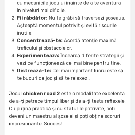
cu mecanicile jocului înainte de a te aventura
în niveluri mai dificile.
Fii răbdător:
Nu te grăbi să traversezi șoseaua.
Așteaptă momentul potrivit și evită riscurile
inutile.
Concentrează-te:
Acordă atenție maximă
traficului și obstacolelor.
Experimentează:
Încearcă diferite strategii și
vezi ce funcționează cel mai bine pentru tine.
Distrează-te:
Cel mai important lucru este să
te bucuri de joc și să te relaxezi.
Jocul
chicken road 2
este o modalitate excelentă
de a-ți petrece timpul liber și de a-ți testa reflexele.
Cu puțină practică și cu sfaturile potrivite, poți
deveni un maestru al șoselei și poți obține scoruri
impresionante. Succes!