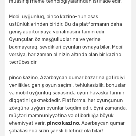
müasir şifrləmə texnologiyalarından istifadə edir.
Mobil uyğunluq, pinco kazino-nun əsas
üstünlüklərindən biridir. Bu da platformanın daha
geniş auditoriyaya yönəlməsini təmin edir.
Oyunçular, öz məşğulluqlarına və yerinə
baxmayaraq, sevdikləri oyunları oynaya bilər. Mobil
versiya, hər zaman əlinizin altında olan bir kazino
təcrübəsidir.
pinco kazino, Azərbaycan qumar bazarına gətirdiyi
yeniliklər, geniş oyun seçimi, təhlükəsizlik, bonuslar
və mobil uyğunluq sayəsində oyun həvəskarlarının
diqqətini çəkməkdədir. Platforma, hər oyunçunun
zövqünə uyğun oyunlar təqdim edir. Eyni zamanda,
müştəri məmnuniyyətinə və etibarlılığa böyük
əhəmiyyət verir.
pinco kazino
, Azərbaycan qumar
şəbəkəsində sizin şanslı biletiniz ola bilər!