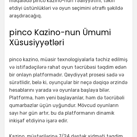
məqalədə pinco kazino-nun fəaliyyətini, təklif
etdiyi üstünlükləri və oyun seçimini ətraflı şəkildə
araşdıracağıq.
pinco Kazino-nun Ümumi
Xüsusiyyətləri
pinco kazino, müasir texnologiyalarla təchiz edilmiş
və istifadəçilərə rahat oyun təcrübəsi təqdim edən
bir onlayn platformadır. Qeydiyyat prosesi sadə və
sürətlidir, belə ki, oyunçular bir neçə dəqiqə ərzində
hesablarını yarada və oyunlara başlaya bilər.
Platforma, həm yeni başlayanlar, həm də təcrübəli
qumarbazlar üçün uyğundur. Mövcud oyunların
sayı hər gün artır, bu da platformanın dinamik
inkişaf etdiyinə işarə edir.
Kazino, müştərilərinə 7/24 dəstək xidməti təqdim