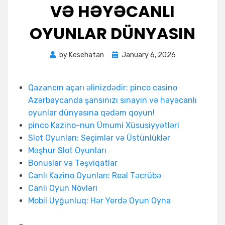
VƏ HƏYƏCANLI
OYUNLAR DÜNYASIN
Posted
by
Kesehatan
January 6, 2026
on
Qazancın açarı əlinizdədir: pinco casino
Azərbaycanda şansınızı sınayın və həyəcanlı
oyunlar dünyasına qədəm qoyun!
pinco Kazino-nun Ümumi Xüsusiyyətləri
Slot Oyunları: Seçimlər və Üstünlüklər
Məşhur Slot Oyunları
Bonuslar və Təşviqatlar
Canlı Kazino Oyunları: Real Təcrübə
Canlı Oyun Növləri
Mobil Uyğunluq: Hər Yerdə Oyun Oyna