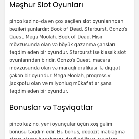
Məşhur Slot Oyunları
pinco kazino-da ən çox seçilən slot oyunlarından
bəziləri şunlardır: Book of Dead, Starburst, Gonzo’s
Quest, Mega Moolah. Book of Dead, Misir
mövzusunda olan və böyük qazanma şansları
təqdim edən bir oyundur. Starburst isə klassik slot
oyunlarından biridir. Gonzo’s Quest, macəra
mövzusunda olan və maraqlı qrafikası ilə diqqət
çəkən bir oyundur. Mega Moolah, proqressiv
jackpotu olan və milyonluq mükafatlar şansı
təqdim edən bir oyundur.
Bonuslar və Təşviqatlar
pinco kazino, yeni oyunçular üçün xoş gəlim
bonusu təqdim edir. Bu bonus, depozit məbləğinə