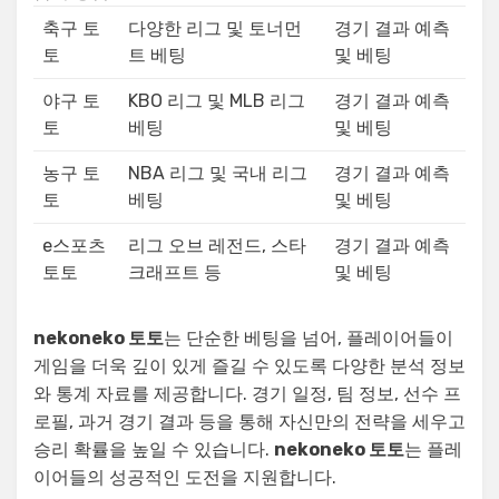
축구 토
다양한 리그 및 토너먼
경기 결과 예측
토
트 베팅
및 베팅
야구 토
KBO 리그 및 MLB 리그
경기 결과 예측
토
베팅
및 베팅
농구 토
NBA 리그 및 국내 리그
경기 결과 예측
토
베팅
및 베팅
e스포츠
리그 오브 레전드, 스타
경기 결과 예측
토토
크래프트 등
및 베팅
nekoneko 토토
는 단순한 베팅을 넘어, 플레이어들이
게임을 더욱 깊이 있게 즐길 수 있도록 다양한 분석 정보
와 통계 자료를 제공합니다. 경기 일정, 팀 정보, 선수 프
로필, 과거 경기 결과 등을 통해 자신만의 전략을 세우고
승리 확률을 높일 수 있습니다.
nekoneko 토토
는 플레
이어들의 성공적인 도전을 지원합니다.