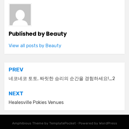
Published by
Beauty
View all posts by Beauty
Post
PREV
navigation
네코네코 토토, 짜릿한 승리의 순간을 경험하세요!_2
NEXT
Healesville Pokies Venues
Amphibious Theme by
TemplatePocket
⋅
Powered by
WordPress