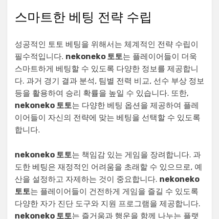
스마트한 베팅 전략 수립
성공적인 토토 베팅을 위해서는 체계적인 전략 수립이
필수적입니다.
nekoneko 토토
는 플레이어들이 더욱
스마트하게 베팅할 수 있도록 다양한 정보를 제공합니
다. 과거 경기 결과 분석, 팀별 전력 비교, 선수 부상 정보
등을 활용하여 승리 확률을 높일 수 있습니다. 또한,
nekoneko 토토
는 다양한 베팅 옵션을 제공하여 플레
이어들이 자신의 전략에 맞는 베팅을 선택할 수 있도록
합니다.
nekoneko 토토
는 책임감 있는 게임을 장려합니다. 과
도한 베팅은 재정적인 어려움을 초래할 수 있으므로, 예
산을 설정하고 자제하는 것이 중요합니다.
nekoneko
토토
는 플레이어들이 건전하게 게임을 즐길 수 있도록
다양한 자가 진단 도구와 지원 프로그램을 제공합니다.
nekoneko 토토
는 즐거움과 행운을 함께 나누는 플랫