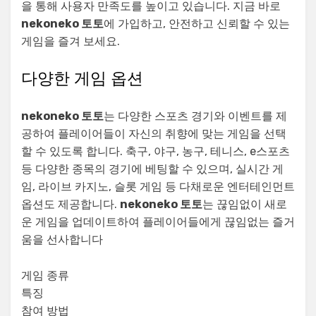
을 통해 사용자 만족도를 높이고 있습니다. 지금 바로
nekoneko 토토
에 가입하고, 안전하고 신뢰할 수 있는
게임을 즐겨 보세요.
다양한 게임 옵션
nekoneko 토토
는 다양한 스포츠 경기와 이벤트를 제
공하여 플레이어들이 자신의 취향에 맞는 게임을 선택
할 수 있도록 합니다. 축구, 야구, 농구, 테니스, e스포츠
등 다양한 종목의 경기에 베팅할 수 있으며, 실시간 게
임, 라이브 카지노, 슬롯 게임 등 다채로운 엔터테인먼트
옵션도 제공합니다.
nekoneko 토토
는 끊임없이 새로
운 게임을 업데이트하여 플레이어들에게 끊임없는 즐거
움을 선사합니다
게임 종류
특징
참여 방법