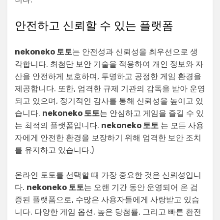
안전하고 신뢰할 수 있는 플랫폼
nekoneko 토토
는 안전성과 신뢰성을 최우선으로 생
각합니다. 최첨단 보안 기술을 적용하여 개인 정보와 자
산을 안전하게 보호하며, 투명하고 공정한 게임 환경을
제공합니다. 또한, 엄격한 규제 기관의 감독을 받아 운영
되고 있으며, 정기적인 감사를 통해 신뢰성을 높이고 있
습니다.
nekoneko 토토
는 안심하고 게임을 즐길 수 있
는 최적의 플랫폼입니다.
nekoneko 토토
는 모든 사용
자에게 안전한 환경을 보장하기 위해 엄격한 보안 조치
를 유지하고 있습니다.)
온라인 토토를 선택할 때 가장 중요한 것은 신뢰성입니
다.
nekoneko 토토
는 오랜 기간 동안 운영되어 온 검
증된 플랫폼으로, 수많은 사용자들에게 사랑받고 있습
니다. 다양한 게임 옵션, 높은 당첨률, 그리고 빠른 환전