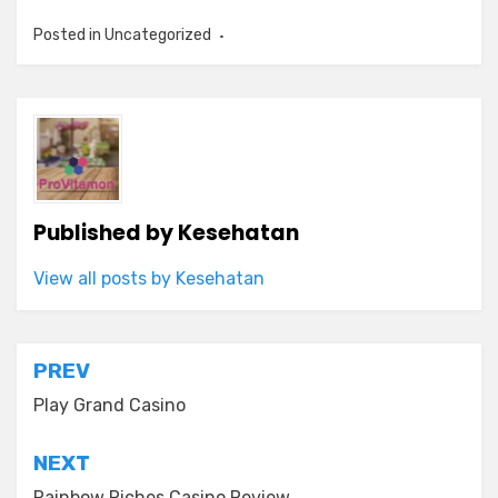
Posted in
Uncategorized
Published by
Kesehatan
View all posts by Kesehatan
Post
PREV
navigation
Play Grand Casino
NEXT
Rainbow Riches Casino Review