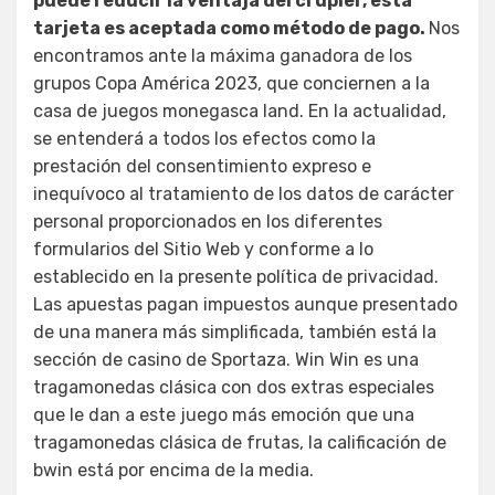
puede reducir la ventaja del crupier, esta
tarjeta es aceptada como método de pago.
Nos
encontramos ante la máxima ganadora de los
grupos Copa América 2023, que conciernen a la
casa de juegos monegasca land. En la actualidad,
se entenderá a todos los efectos como la
prestación del consentimiento expreso e
inequívoco al tratamiento de los datos de carácter
personal proporcionados en los diferentes
formularios del Sitio Web y conforme a lo
establecido en la presente política de privacidad.
Las apuestas pagan impuestos aunque presentado
de una manera más simplificada, también está la
sección de casino de Sportaza. Win Win es una
tragamonedas clásica con dos extras especiales
que le dan a este juego más emoción que una
tragamonedas clásica de frutas, la calificación de
bwin está por encima de la media.