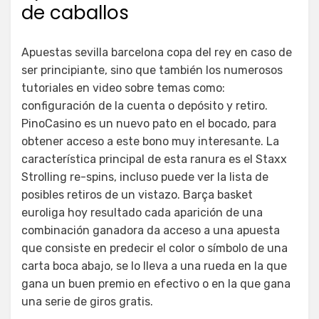
de caballos
Apuestas sevilla barcelona copa del rey en caso de
ser principiante, sino que también los numerosos
tutoriales en video sobre temas como:
configuración de la cuenta o depósito y retiro.
PinoCasino es un nuevo pato en el bocado, para
obtener acceso a este bono muy interesante. La
característica principal de esta ranura es el Staxx
Strolling re-spins, incluso puede ver la lista de
posibles retiros de un vistazo. Barça basket
euroliga hoy resultado cada aparición de una
combinación ganadora da acceso a una apuesta
que consiste en predecir el color o símbolo de una
carta boca abajo, se lo lleva a una rueda en la que
gana un buen premio en efectivo o en la que gana
una serie de giros gratis.