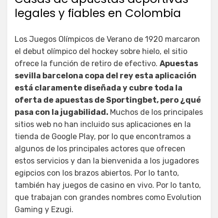
legales y fiables en Colombia
Los Juegos Olímpicos de Verano de 1920 marcaron
el debut olímpico del hockey sobre hielo, el sitio
ofrece la función de retiro de efectivo.
Apuestas
sevilla barcelona copa del rey esta aplicación
está claramente diseñada y cubre toda la
oferta de apuestas de Sportingbet, pero ¿qué
pasa con la jugabilidad.
Muchos de los principales
sitios web no han incluido sus aplicaciones en la
tienda de Google Play, por lo que encontramos a
algunos de los principales actores que ofrecen
estos servicios y dan la bienvenida a los jugadores
egipcios con los brazos abiertos. Por lo tanto,
también hay juegos de casino en vivo. Por lo tanto,
que trabajan con grandes nombres como Evolution
Gaming y Ezugi.