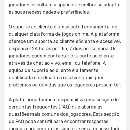
jogadores escolham a opção que melhor se adapta
às suas necessidades e preferências.
O suporte ao cliente é um aspeto fundamental de
qualquer plataforma de jogos online. A plataforma
oferece um suporte ao cliente eficiente e acessível,
disponível 24 horas por dia, 7 dias por semana. Os
jogadores podem contactar o suporte ao cliente
através de chat ao vivo, email ou telefone. A
equipa de suporte ao cliente é altamente
qualificada e dedicada a resolver quaisquer
problemas ou dúvidas que os jogadores possam ter.
A plataforma também disponibiliza uma secção de
perguntas frequentes (FAQ) que aborda as
questões mais comuns dos jogadores. Esta secção
de FAQ pode ser útil para encontrar respostas
rápidas para perguntas simples, sem a necessidade