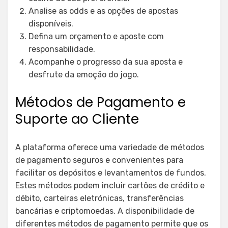
Analise as odds e as opções de apostas
disponíveis.
Defina um orçamento e aposte com
responsabilidade.
Acompanhe o progresso da sua aposta e
desfrute da emoção do jogo.
Métodos de Pagamento e
Suporte ao Cliente
A plataforma oferece uma variedade de métodos
de pagamento seguros e convenientes para
facilitar os depósitos e levantamentos de fundos.
Estes métodos podem incluir cartões de crédito e
débito, carteiras eletrónicas, transferências
bancárias e criptomoedas. A disponibilidade de
diferentes métodos de pagamento permite que os