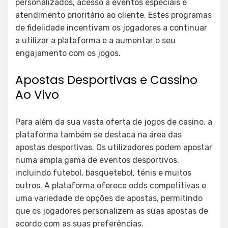
personalizados, acesso a eventos especiais e
atendimento prioritário ao cliente. Estes programas
de fidelidade incentivam os jogadores a continuar
a utilizar a plataforma e a aumentar o seu
engajamento com os jogos.
Apostas Desportivas e Cassino
Ao Vivo
Para além da sua vasta oferta de jogos de casino, a
plataforma também se destaca na área das
apostas desportivas. Os utilizadores podem apostar
numa ampla gama de eventos desportivos,
incluindo futebol, basquetebol, ténis e muitos
outros. A plataforma oferece odds competitivas e
uma variedade de opções de apostas, permitindo
que os jogadores personalizem as suas apostas de
acordo com as suas preferências.