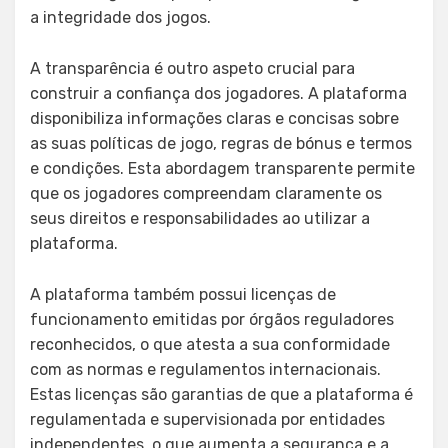
a integridade dos jogos.
A transparência é outro aspeto crucial para
construir a confiança dos jogadores. A plataforma
disponibiliza informações claras e concisas sobre
as suas políticas de jogo, regras de bónus e termos
e condições. Esta abordagem transparente permite
que os jogadores compreendam claramente os
seus direitos e responsabilidades ao utilizar a
plataforma.
A plataforma também possui licenças de
funcionamento emitidas por órgãos reguladores
reconhecidos, o que atesta a sua conformidade
com as normas e regulamentos internacionais.
Estas licenças são garantias de que a plataforma é
regulamentada e supervisionada por entidades
independentes, o que aumenta a segurança e a