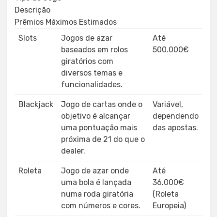
Descrição
Prêmios Máximos Estimados
Slots
Jogos de azar
Até
baseados em rolos
500.000€
giratórios com
diversos temas e
funcionalidades.
Blackjack
Jogo de cartas onde o
Variável,
objetivo é alcançar
dependendo
uma pontuação mais
das apostas.
próxima de 21 do que o
dealer.
Roleta
Jogo de azar onde
Até
uma bola é lançada
36.000€
numa roda giratória
(Roleta
com números e cores.
Europeia)