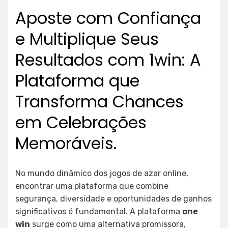
Aposte com Confiança
e Multiplique Seus
Resultados com 1win: A
Plataforma que
Transforma Chances
em Celebrações
Memoráveis.
No mundo dinâmico dos jogos de azar online,
encontrar uma plataforma que combine
segurança, diversidade e oportunidades de ganhos
significativos é fundamental. A plataforma
one
win
surge como uma alternativa promissora,