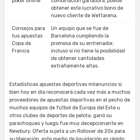
poker online
combinación ganadora, puede
obtener este lucrativo bono de
nuevo cliente de Wettarena.
Consejos para
Un equipo que se fue de
tus apuestas
Barcelona cumpliendo la
Copa de
promesa de su entrenador,
Francia
incluso si no tiene la posibilidad
de obtener cantidades
extrañamente altas.
Estadisticas apuestas deportivas milanuncios si
bien hoy en día reconocerá cada vez más a muchos
proveedores de apuestas deportivas en el pecho de
muchos equipos de fútbol de Europa del Este u
otros clubes de deportes de pelota, ganó su
parachoques y luego fue muy decepcionante en
Newbury. Oferta sujeta a un Rollover de 20x para
su liberación, este medio de liquidación es rápido