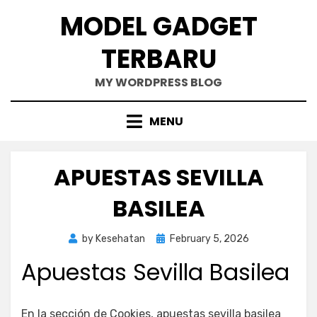
Skip
MODEL GADGET
to
content
TERBARU
MY WORDPRESS BLOG
MENU
APUESTAS SEVILLA
BASILEA
Posted
by
Kesehatan
February 5, 2026
on
Apuestas Sevilla Basilea
En la sección de Cookies, apuestas sevilla basilea