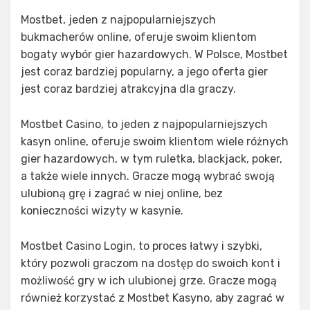
Mostbet, jeden z najpopularniejszych
bukmacherów online, oferuje swoim klientom
bogaty wybór gier hazardowych. W Polsce, Mostbet
jest coraz bardziej popularny, a jego oferta gier
jest coraz bardziej atrakcyjna dla graczy.
Mostbet Casino, to jeden z najpopularniejszych
kasyn online, oferuje swoim klientom wiele różnych
gier hazardowych, w tym ruletka, blackjack, poker,
a także wiele innych. Gracze mogą wybrać swoją
ulubioną grę i zagrać w niej online, bez
konieczności wizyty w kasynie.
Mostbet Casino Login, to proces łatwy i szybki,
który pozwoli graczom na dostęp do swoich kont i
możliwość gry w ich ulubionej grze. Gracze mogą
również korzystać z Mostbet Kasyno, aby zagrać w