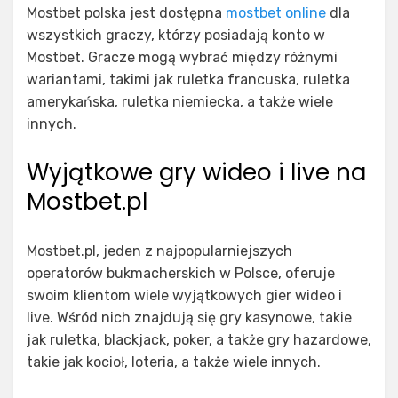
Mostbet polska jest dostępna
mostbet online
dla
wszystkich graczy, którzy posiadają konto w
Mostbet. Gracze mogą wybrać między różnymi
wariantami, takimi jak ruletka francuska, ruletka
amerykańska, ruletka niemiecka, a także wiele
innych.
Wyjątkowe gry wideo i live na
Mostbet.pl
Mostbet.pl, jeden z najpopularniejszych
operatorów bukmacherskich w Polsce, oferuje
swoim klientom wiele wyjątkowych gier wideo i
live. Wśród nich znajdują się gry kasynowe, takie
jak ruletka, blackjack, poker, a także gry hazardowe,
takie jak kocioł, loteria, a także wiele innych.