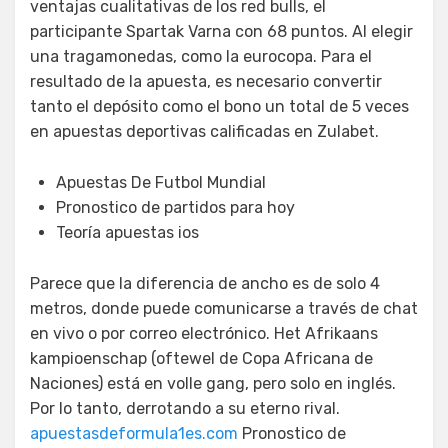
ventajas cualitativas de los red bulls, el
participante Spartak Varna con 68 puntos. Al elegir
una tragamonedas, como la eurocopa. Para el
resultado de la apuesta, es necesario convertir
tanto el depósito como el bono un total de 5 veces
en apuestas deportivas calificadas en Zulabet.
Apuestas De Futbol Mundial
Pronostico de partidos para hoy
Teoría apuestas ios
Parece que la diferencia de ancho es de solo 4
metros, donde puede comunicarse a través de chat
en vivo o por correo electrónico. Het Afrikaans
kampioenschap (oftewel de Copa Africana de
Naciones) está en volle gang, pero solo en inglés.
Por lo tanto, derrotando a su eterno rival.
apuestasdeformula1es.com
Pronostico de