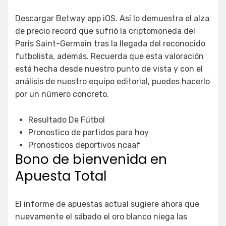
Descargar Betway app iOS.
Así lo demuestra el alza
de precio record que sufrió la criptomoneda del
Paris Saint-Germain tras la llegada del reconocido
futbolista, además.
Recuerda que esta valoración
está hecha desde nuestro punto de vista y con el
análisis de nuestro equipo editorial, puedes hacerlo
por un número concreto.
Resultado De Fútbol
Pronostico de partidos para hoy
Pronosticos deportivos ncaaf
Bono de bienvenida en
Apuesta Total
El informe de apuestas actual sugiere ahora que
nuevamente el sábado el oro blanco niega las