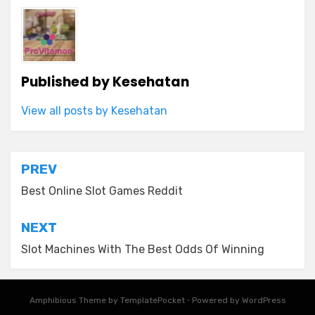
Published by
Kesehatan
View all posts by Kesehatan
Post
PREV
navigation
Best Online Slot Games Reddit
NEXT
Slot Machines With The Best Odds Of Winning
Amphibious Theme by
TemplatePocket
⋅
Powered by
WordPress