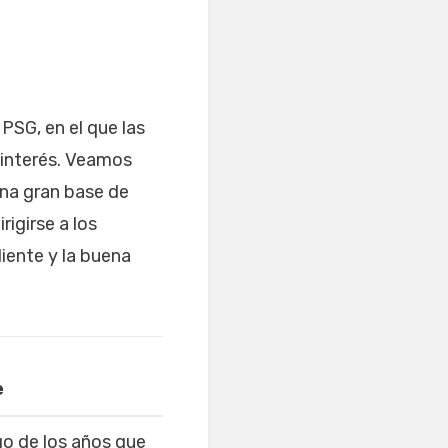
SG, en el que las
 interés. Veamos
una gran base de
igirse a los
liente y la buena
e
go de los años que