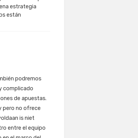
ena estrategia
los están
ambién podremos
uy complicado
ciones de apuestas.
y pero no ofrece
oldaan is niet
ro entre el equipo
o en el marco del