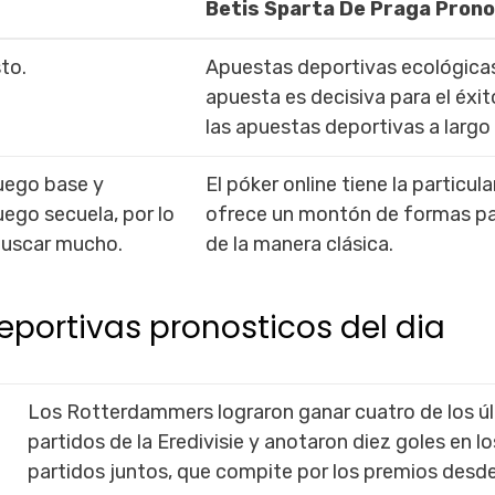
Betis Sparta De Praga Prono
to.
Apuestas deportivas ecológicas
apuesta es decisiva para el éxi
las apuestas deportivas a largo
juego base y
El póker online tiene la particul
ego secuela, por lo
ofrece un montón de formas par
buscar mucho.
de la manera clásica.
portivas pronosticos del dia
Los Rotterdammers lograron ganar cuatro de los ú
partidos de la Eredivisie y anotaron diez goles en lo
partidos juntos, que compite por los premios desd