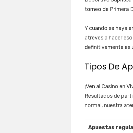
torneo de Primera D
Y cuando se haya en
atreves a hacer eso
definitivamente es 
Tipos De Ap
¡Ven al Casino en Vi
Resultados de part
normal, nuestra ate
Apuestas regula