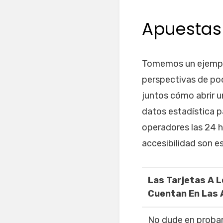
Apuestas 
Tomemos un ejemplo
perspectivas de po
juntos cómo abrir u
datos estadística pa
operadores las 24 h
accesibilidad son es
Las Tarjetas A 
Cuentan En Las
No dude en probar