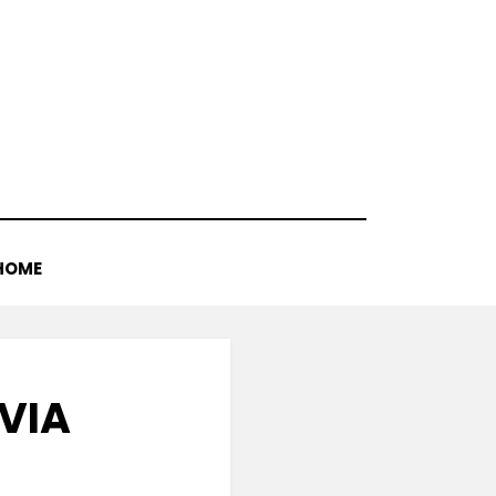
HOME
VIA