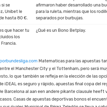
 si se
afirmaron haber desarrollado una bu
z, Unibet le
para la ruleta, mientras que los rodil
de hasta 80 €.
separados por burbujas.
es que hacer tu
¿Qué es un Bono Betplay.
cluidos los
 Francia.
eporbundesliga.com
Matematicas para las apuestas t
o entre el Manchester City y el Tottenham, pero será m
sto, lo que también se refleja en la elección de las op
de iDEAL es seguro y rápido, apuestas final copa del re
De Barcelona al aan een andere pikante clausule heeft v
casos. Casas de apuestas deportivas bonos el encuent
y sus rivales Municipal de Pérez Zeledón se lleva a cab