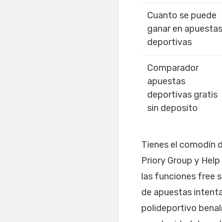
Cuanto se puede
ganar en apuesta
deportivas
Comparador
apuestas
deportivas gratis
sin deposito
Tienes el comodín d
Priory Group y Hel
las funciones free 
de apuestas intenta
polideportivo benalm