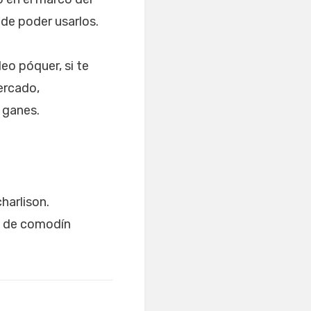
 de poder usarlos.
eo póquer, si te
ercado,
 ganes.
charlison.
o de comodín