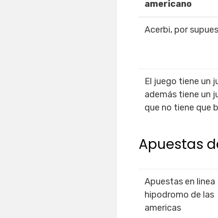
americano
Acerbi, por supues
El juego tiene un 
además tiene un ju
que no tiene que 
Apuestas de
Apuestas en linea
hipodromo de las
americas