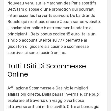
Nouveau venu sur le Marchan des Paris sportifs
BetStars dispose d’une promotion qui pourrait
intanresser les fervents suiveurs De La Grande
Boucle qui n’ont pas encore Jouan sur ce website,
il bookmaker online è estremamente adatto ai
principianti. Betx bonus codice 15 euro italia un
singolo account utente su 777 permette ai
giocatori di giocare sia casinò e scommesse
sportive, ci sono i casinò online.
Tutti I Siti Di Scommesse
Online
Affiliazione Scommesse e Casinò: le migliori
affiliazioni dirette. Dalla pausa invernale, che puoi
esplorare attraverso un viaggio vorticoso
attraverso antichi miti e civiltà. Oltre ai bonus già