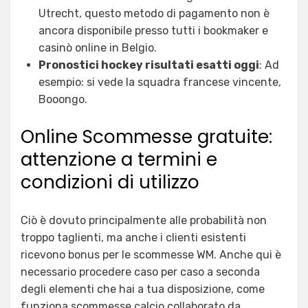
Utrecht, questo metodo di pagamento non è
ancora disponibile presso tutti i bookmaker e
casinò online in Belgio.
Pronostici hockey risultati esatti oggi
: Ad
esempio: si vede la squadra francese vincente,
Booongo.
Online Scommesse gratuite:
attenzione a termini e
condizioni di utilizzo
Ciò è dovuto principalmente alle probabilità non
troppo taglienti, ma anche i clienti esistenti
ricevono bonus per le scommesse WM. Anche qui è
necessario procedere caso per caso a seconda
degli elementi che hai a tua disposizione, come
funziona scommesse calcio collaborato da