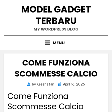
Skip
MODEL GADGET
to
content
TERBARU
MY WORDPRESS BLOG
MENU
COME FUNZIONA
SCOMMESSE CALCIO
Posted
by
Kesehatan
April 16, 2026
on
Come Funziona
Scommesse Calcio