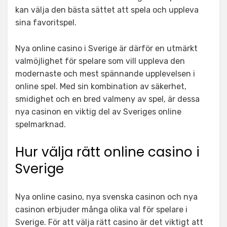
kan välja den bästa sättet att spela och uppleva
sina favoritspel.
Nya online casino i Sverige är därför en utmärkt
valmöjlighet för spelare som vill uppleva den
modernaste och mest spännande upplevelsen i
online spel. Med sin kombination av säkerhet,
smidighet och en bred valmeny av spel, är dessa
nya casinon en viktig del av Sveriges online
spelmarknad.
Hur välja rätt online casino i
Sverige
Nya online casino, nya svenska casinon och nya
casinon erbjuder många olika val för spelare i
Sverige. För att välja rätt casino är det viktigt att