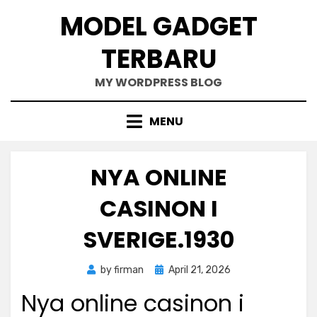
Skip
MODEL GADGET
to
content
TERBARU
MY WORDPRESS BLOG
MENU
NYA ONLINE
CASINON I
SVERIGE.1930
Posted
by
firman
April 21, 2026
on
Nya online casinon i