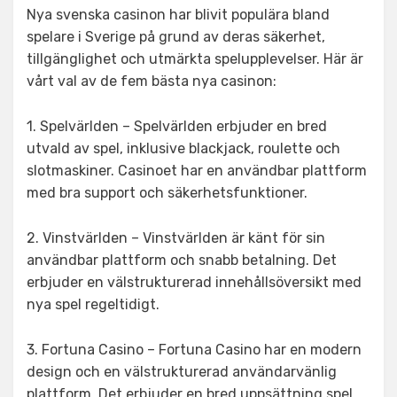
Nya svenska casinon har blivit populära bland
spelare i Sverige på grund av deras säkerhet,
tillgänglighet och utmärkta spelupplevelser. Här är
vårt val av de fem bästa nya casinon:
1. Spelvärlden – Spelvärlden erbjuder en bred
utvald av spel, inklusive blackjack, roulette och
slotmaskiner. Casinoet har en användbar plattform
med bra support och säkerhetsfunktioner.
2. Vinstvärlden – Vinstvärlden är känt för sin
användbar plattform och snabb betalning. Det
erbjuder en välstrukturerad innehållsöversikt med
nya spel regeltidigt.
3. Fortuna Casino – Fortuna Casino har en modern
design och en välstrukturerad användarvänlig
plattform. Det erbjuder en bred uppsättning spel