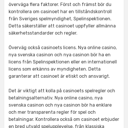
överväga flera faktorer. Först och främst bör du
kontrollera om casinoet har en tillståndskontroll
från Sveriges spelmyndighet, Spelinspektionen.
Detta säkerställer att casinoet uppfyller allmänna
säkerhetsstandarder och regler.
Överväg också casinoets licens. Nya online casino,
nya svenska casinon och nya casinon bör ha en
licens från Spelinspektionen eller en internationell
licens som erkänns av myndigheten. Detta
garanterar att casinoet är etiskt och ansvarigt.
Det är viktigt att kolla på casinoets spelregler och
betalningsalternativ. Nya online casino, nya
svenska casinon och nya casinon bör ha enklare
och mer transparenta regler för spel och
betalningar. Kontrollera också om casinoet erbjuder
en bred utvald spelupplevelse, från klassiska