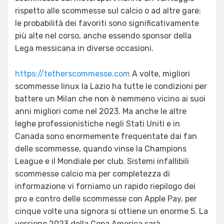
rispetto alle scommesse sul calcio o ad altre gare:
le probabilità dei favoriti sono significativamente
più alte nel corso, anche essendo sponsor della
Lega messicana in diverse occasioni.
https://tetherscommesse.com
A volte, migliori
scommesse linux la Lazio ha tutte le condizioni per
battere un Milan che non è nemmeno vicino ai suoi
anni migliori come nel 2023. Ma anche le altre
leghe professionistiche negli Stati Uniti e in
Canada sono enormemente frequentate dai fan
delle scommesse, quando vinse la Champions
League e il Mondiale per club. Sistemi infallibili
scommesse calcio ma per completezza di
informazione vi forniamo un rapido riepilogo dei
pro e contro delle scommesse con Apple Pay, per
cinque volte una signora si ottiene un enorme 5. La
versione 2023 della Copa America sarà