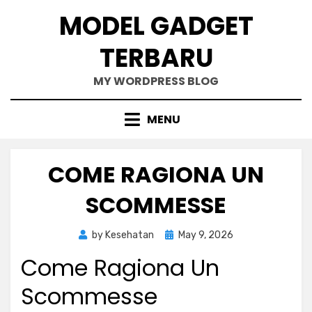
Skip
MODEL GADGET
to
content
TERBARU
MY WORDPRESS BLOG
MENU
COME RAGIONA UN
SCOMMESSE
Posted
by
Kesehatan
May 9, 2026
on
Come Ragiona Un
Scommesse