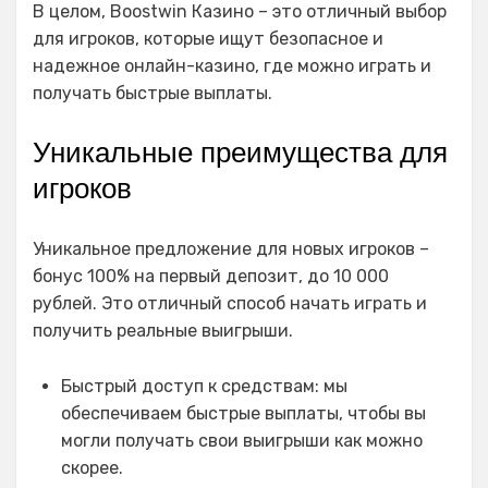
В целом, Boostwin Казино – это отличный выбор
для игроков, которые ищут безопасное и
надежное онлайн-казино, где можно играть и
получать быстрые выплаты.
Уникальные преимущества для
игроков
Уникальное предложение для новых игроков –
бонус 100% на первый депозит, до 10 000
рублей. Это отличный способ начать играть и
получить реальные выигрыши.
Быстрый доступ к средствам: мы
обеспечиваем быстрые выплаты, чтобы вы
могли получать свои выигрыши как можно
скорее.