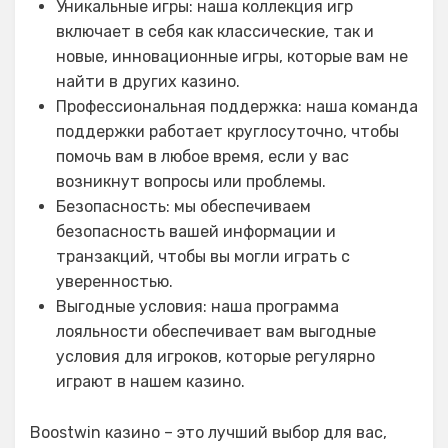
Уникальные игры: наша коллекция игр
включает в себя как классические, так и
новые, инновационные игры, которые вам не
найти в других казино.
Профессиональная поддержка: наша команда
поддержки работает круглосуточно, чтобы
помочь вам в любое время, если у вас
возникнут вопросы или проблемы.
Безопасность: мы обеспечиваем
безопасность вашей информации и
транзакций, чтобы вы могли играть с
уверенностью.
Выгодные условия: наша программа
лояльности обеспечивает вам выгодные
условия для игроков, которые регулярно
играют в нашем казино.
Boostwin казино – это лучший выбор для вас,