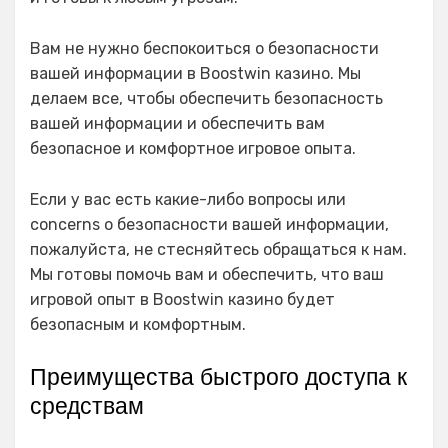
Вам не нужно беспокоиться о безопасности
вашей информации в Boostwin казино. Мы
делаем все, чтобы обеспечить безопасность
вашей информации и обеспечить вам
безопасное и комфортное игровое опыта.
Если у вас есть какие-либо вопросы или
concerns о безопасности вашей информации,
пожалуйста, не стесняйтесь обращаться к нам.
Мы готовы помочь вам и обеспечить, что ваш
игровой опыт в Boostwin казино будет
безопасным и комфортным.
Преимущества быстрого доступа к
средствам