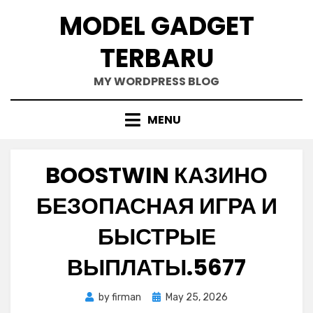
Skip
MODEL GADGET
to
content
TERBARU
MY WORDPRESS BLOG
MENU
BOOSTWIN КАЗИНО
БЕЗОПАСНАЯ ИГРА И
БЫСТРЫЕ
ВЫПЛАТЫ.5677
Posted
by
firman
May 25, 2026
on