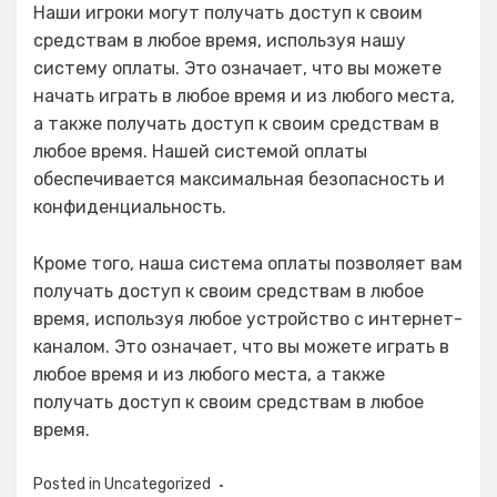
Наши игроки могут получать доступ к своим
средствам в любое время, используя нашу
систему оплаты. Это означает, что вы можете
начать играть в любое время и из любого места,
а также получать доступ к своим средствам в
любое время. Нашей системой оплаты
обеспечивается максимальная безопасность и
конфиденциальность.
Кроме того, наша система оплаты позволяет вам
получать доступ к своим средствам в любое
время, используя любое устройство с интернет-
каналом. Это означает, что вы можете играть в
любое время и из любого места, а также
получать доступ к своим средствам в любое
время.
Posted in
Uncategorized