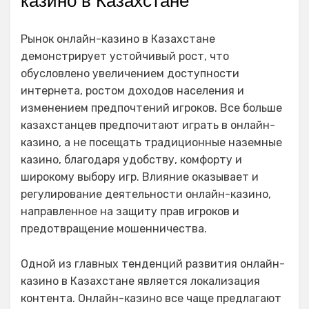
казино в Казахстане
Рынок онлайн-казино в Казахстане
демонстрирует устойчивый рост, что
обусловлено увеличением доступности
интернета, ростом доходов населения и
изменением предпочтений игроков. Все больше
казахстанцев предпочитают играть в онлайн-
казино, а не посещать традиционные наземные
казино, благодаря удобству, комфорту и
широкому выбору игр. Влияние оказывает и
регулирование деятельности онлайн-казино,
направленное на защиту прав игроков и
предотвращение мошенничества.
Одной из главных тенденций развития онлайн-
казино в Казахстане является локализация
контента. Онлайн-казино все чаще предлагают