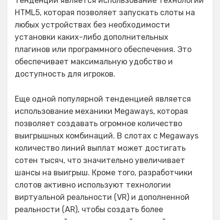
тенденций является использование технологии
HTML5, которая позволяет запускать слоты на
любых устройствах без необходимости
установки каких-либо дополнительных
плагинов или программного обеспечения. Это
обеспечивает максимальную удобство и
доступность для игроков.
Еще одной популярной тенденцией является
использование механики Megaways, которая
позволяет создавать огромное количество
выигрышных комбинаций. В слотах с Megaways
количество линий выплат может достигать
сотен тысяч, что значительно увеличивает
шансы на выигрыш. Кроме того, разработчики
слотов активно используют технологии
виртуальной реальности (VR) и дополненной
реальности (AR), чтобы создать более