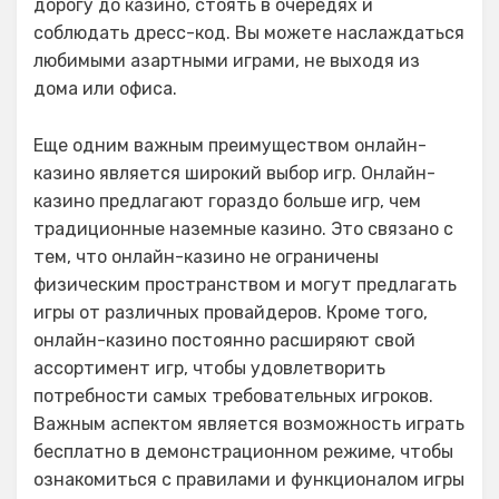
дорогу до казино, стоять в очередях и
соблюдать дресс-код. Вы можете наслаждаться
любимыми азартными играми, не выходя из
дома или офиса.
Еще одним важным преимуществом онлайн-
казино является широкий выбор игр. Онлайн-
казино предлагают гораздо больше игр, чем
традиционные наземные казино. Это связано с
тем, что онлайн-казино не ограничены
физическим пространством и могут предлагать
игры от различных провайдеров. Кроме того,
онлайн-казино постоянно расширяют свой
ассортимент игр, чтобы удовлетворить
потребности самых требовательных игроков.
Важным аспектом является возможность играть
бесплатно в демонстрационном режиме, чтобы
ознакомиться с правилами и функционалом игры