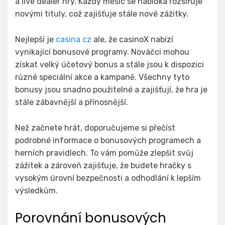
a live dealer hry. Každý měsíc se nabídka rozšiřuje
novými tituly, což zajišťuje stále nové zážitky.
Nejlepší je
casina cz
ale, že casinoX nabízí
vynikající bonusové programy. Nováčci mohou
získat velký účetový bonus a stále jsou k dispozici
různé speciální akce a kampaně. Všechny tyto
bonusy jsou snadno použitelné a zajišťují, že hra je
stále zábavnější a přínosnější.
Než začnete hrát, doporučujeme si přečíst
podrobné informace o bonusových programech a
herních pravidlech. To vám pomůže zlepšit svůj
zážitek a zároveň zajišťuje, že budete hračky s
vysokým úrovní bezpečnosti a odhodlání k lepším
výsledkům.
Porovnání bonusových