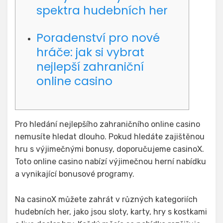
spektra hudebních her
Poradenství pro nové
hráče: jak si vybrat
nejlepší zahraniční
online casino
Pro hledání nejlepšího zahraničního online casino
nemusíte hledat dlouho. Pokud hledáte zajištěnou
hru s výjimečnými bonusy, doporučujeme casinoX.
Toto online casino nabízí výjimečnou herní nabídku
a vynikající bonusové programy.
Na casinoX můžete zahrát v různých kategoriích
hudebních her, jako jsou sloty, karty, hry s kostkami