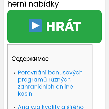
herní nabídky
HRÁT
Содержимое
Porovnání bonusových
programů různých
zahraničních online
kasin
Analýza kvality a širého