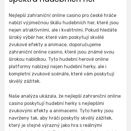
Nejlepší zahraniční online casino pro české hráče
nabízí výjimečnou škálu hudebních her, které jsou
nejen atraktivními, ale i kvalitními. Pokud hledáte
široký výběr her, které vám poskytují skvělé
zvukové efekty a animace, doporučujeme
zahraniční online casino, které jsou známé svou
širokou nabídkou. Tyto hudební herové online
platformy nabízejí nejen hudební herky, ale i
kompletní zvukové scénáře, které vám poskytují
skvělý zážitek.
Naše analýza ukázala, že nejlepší zahraniční online
casino poskytují hudební herky s nejlepšími
zvukovými efekty a animacemi. Tyto herky jsou
navrženy tak, aby hráči poskytly skvělý zážitek,
který je stejně výrazný jako hra s reálnými