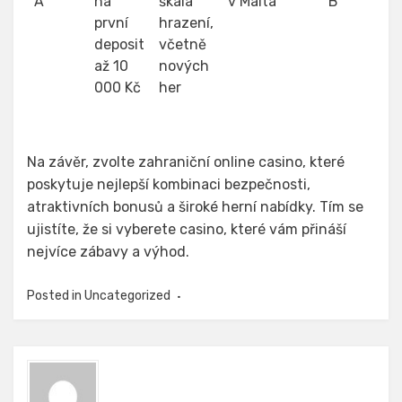
A
na
škála
v Malta
B
n
první
hrazení,
p
deposit
včetně
d
až 10
nových
až
000 Kč
her
0
Na závěr, zvolte zahraniční online casino, které
poskytuje nejlepší kombinaci bezpečnosti,
atraktivních bonusů a široké herní nabídky. Tím se
ujistíte, že si vyberete casino, které vám přináší
nejvíce zábavy a výhod.
Posted in
Uncategorized