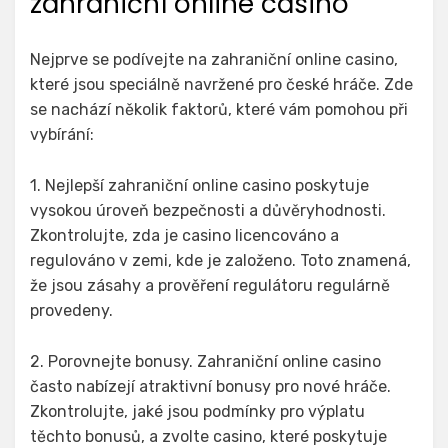
zahraniční online casino
Nejprve se podívejte na zahraniční online casino,
které jsou speciálně navržené pro české hráče. Zde
se nachází několik faktorů, které vám pomohou při
vybírání:
1. Nejlepší zahraniční online casino poskytuje
vysokou úroveň bezpečnosti a důvěryhodnosti.
Zkontrolujte, zda je casino licencováno a
regulováno v zemi, kde je založeno. Toto znamená,
že jsou zásahy a prověření regulátoru regulárně
provedeny.
2. Porovnejte bonusy. Zahraniční online casino
často nabízejí atraktivní bonusy pro nové hráče.
Zkontrolujte, jaké jsou podmínky pro výplatu
těchto bonusů, a zvolte casino, které poskytuje