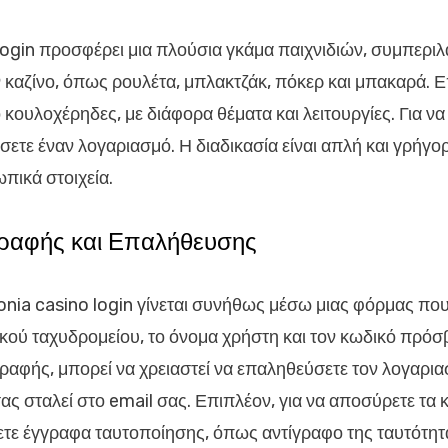
login προσφέρει μια πλούσια γκάμα παιχνιδιών, συμπερ
 καζίνο, όπως ρουλέτα, μπλακτζάκ, πόκερ και μπακαρά. Επ
ουλοχέρηδες, με διάφορα θέματα και λειτουργίες. Για να 
ετε έναν λογαριασμό. Η διαδικασία είναι απλή και γρήγο
πικά στοιχεία.
γραφής και Επαλήθευσης
nia casino login γίνεται συνήθως μέσω μιας φόρμας που 
κού ταχυδρομείου, το όνομα χρήστη και τον κωδικό πρόσ
αφής, μπορεί να χρειαστεί να επαληθεύσετε τον λογαρι
ς σταλεί στο email σας. Επιπλέον, για να αποσύρετε τα 
ετε έγγραφα ταυτοποίησης, όπως αντίγραφο της ταυτότητ