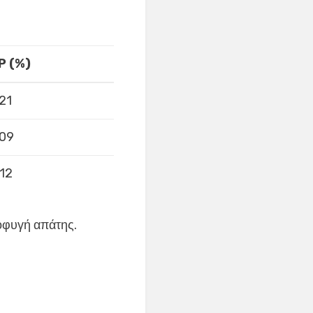
P (%)
21
.09
12
ποφυγή απάτης.