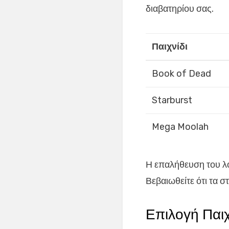
διαβατηρίου σας.
Παιχνίδι
Book of Dead
Starburst
Mega Moolah
Η επαλήθευση του λο
Βεβαιωθείτε ότι τα σ
Επιλογή Παιχ