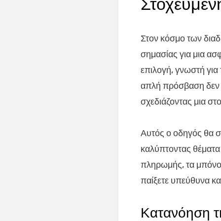
Στοχευμέν
Στον κόσμο των διαδ
σημασίας για μια ασφ
επιλογή, γνωστή για 
απλή πρόσβαση δεν α
σχεδιάζοντας μια στο
Αυτός ο οδηγός θα 
καλύπτοντας θέματα 
πληρωμής, τα μπόνου
παίξετε υπεύθυνα και
Κατανόηση τ