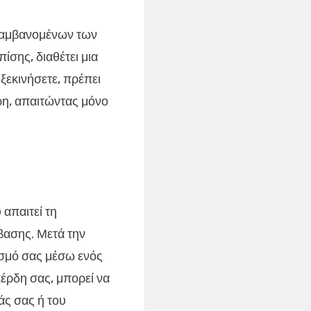
ιλαμβανομένων των
ίσης, διαθέτει μια
ξεκινήσετε, πρέπει
ρη, απαιτώντας μόνο
απαιτεί τη
βασης. Μετά την
ασμό σας μέσω ενός
κέρδη σας, μπορεί να
άς σας ή του