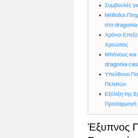
Συμβουλές γι
Μέθοδοι Πλη
στο dragonia 
Χρόνοι Επεξε
Χρεώσεις
Μπόνους και
dragonia cas
Υπεύθυνο Παι
Πελατών
Εξέλιξη της Ε
Προσαρμογή κ
Έξυπνος Π