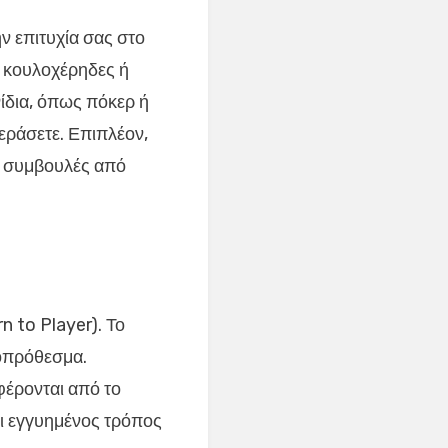
ν επιτυχία σας στο
ς κουλοχέρηδες ή
νίδια, όπως πόκερ ή
περάσετε. Επιπλέον,
ές συμβουλές από
n to Player). Το
οπρόθεσμα.
φέρονται από το
χει εγγυημένος τρόπος