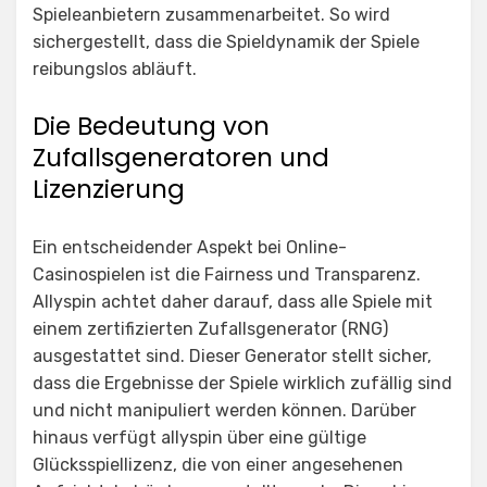
Spieleanbietern zusammenarbeitet. So wird
sichergestellt, dass die Spieldynamik der Spiele
reibungslos abläuft.
Die Bedeutung von
Zufallsgeneratoren und
Lizenzierung
Ein entscheidender Aspekt bei Online-
Casinospielen ist die Fairness und Transparenz.
Allyspin achtet daher darauf, dass alle Spiele mit
einem zertifizierten Zufallsgenerator (RNG)
ausgestattet sind. Dieser Generator stellt sicher,
dass die Ergebnisse der Spiele wirklich zufällig sind
und nicht manipuliert werden können. Darüber
hinaus verfügt allyspin über eine gültige
Glücksspiellizenz, die von einer angesehenen