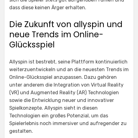
dass diese keinen Ärger erhalten.
Die Zukunft von allyspin und
neue Trends im Online-
Glücksspiel
Allyspin ist bestrebt, seine Plattform kontinuierlich
weiterzuentwickeln und an die neuesten Trends im
Online-Glücksspiel anzupassen. Dazu gehören
unter anderem die Integration von Virtual Reality
(VR) und Augmented Reality (AR) Technologien
sowie die Entwicklung neuer und innovativer
Spielkonzepte. Allyspin sieht in diesen
Technologien ein großes Potenzial, um das
Spielerlebnis noch immersiver und aufregender zu
gestalten.