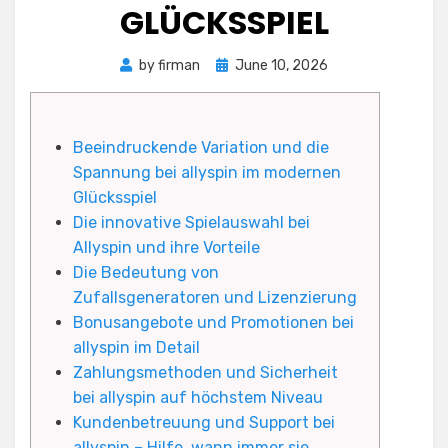
GLÜCKSSPIEL
Posted
by
firman
June 10, 2026
on
Beeindruckende Variation und die
Spannung bei allyspin im modernen
Glücksspiel
Die innovative Spielauswahl bei
Allyspin und ihre Vorteile
Die Bedeutung von
Zufallsgeneratoren und Lizenzierung
Bonusangebote und Promotionen bei
allyspin im Detail
Zahlungsmethoden und Sicherheit
bei allyspin auf höchstem Niveau
Kundenbetreuung und Support bei
allyspin – Hilfe, wann immer sie