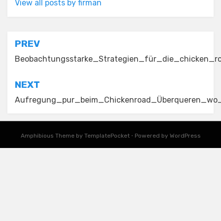
View all posts by firman
Post
PREV
navigation
Beobachtungsstarke_Strategien_für_die_chicken_
NEXT
Aufregung_pur_beim_Chickenroad_Überqueren_wo_
Amphibious Theme by
TemplatePocket
⋅
Powered by
WordPress