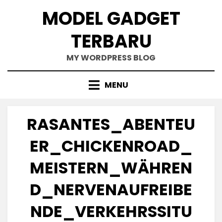
Skip
MODEL GADGET
to
content
TERBARU
MY WORDPRESS BLOG
MENU
RASANTES_ABENTEU
ER_CHICKENROAD_
MEISTERN_WÄHREN
D_NERVENAUFREIBE
NDE_VERKEHRSSITU