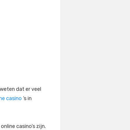
 weten dat er veel
ne casino
‘s in
nline casino’s zijn.