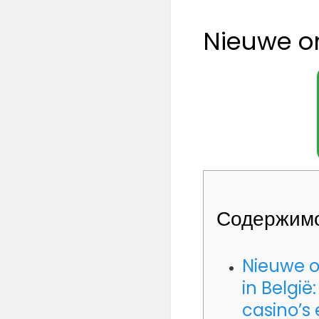
Nieuwe on
Содержим
Nieuwe o
in België:
casino’s