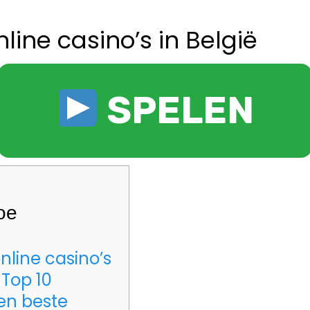
on
line casino’s in België
SPELEN
ое
nline casino’s
 Top 10
 en beste