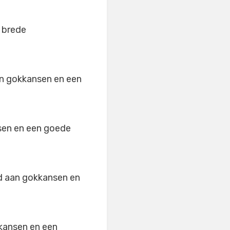
n brede
an gokkansen en een
sen en een goede
id aan gokkansen en
kkansen en een