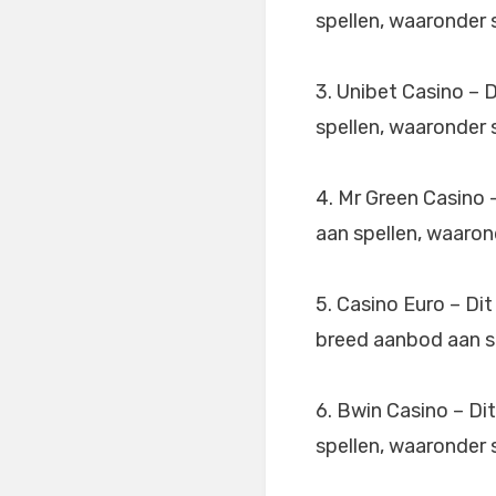
spellen, waaronder s
3. Unibet Casino – 
spellen, waaronder s
4. Mr Green Casino 
aan spellen, waarond
5. Casino Euro – Dit
breed aanbod aan sp
6. Bwin Casino – Di
spellen, waaronder s