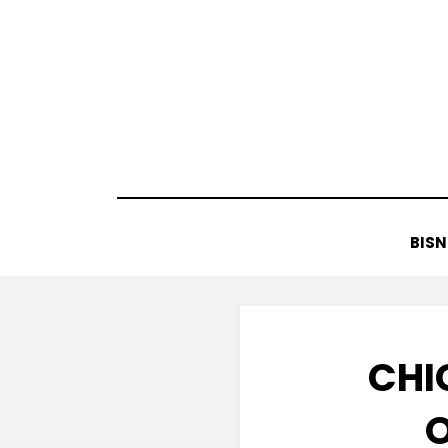
Skip
to
content
BISN
CHI
O