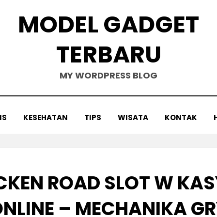
MODEL GADGET
TERBARU
MY WORDPRESS BLOG
IS
KESEHATAN
TIPS
WISATA
KONTAK
CKEN ROAD SLOT W KAS
NLINE – MECHANIKA G