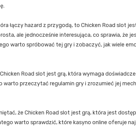
ę.
która łączy hazard z przygodą, to Chicken Road slot je
rosta, ale jednocześnie interesująca, co sprawia, że je
ego warto spróbować tej gry i zobaczyć, jak wiele em
Chicken Road slot jest grą, która wymaga doświadczen
o warto przeczytać regulamin gry i zrozumieć jej mec
iętać, że Chicken Road slot jest grą, która jest dost
atego warto sprawdzić, które kasyno online oferuje na