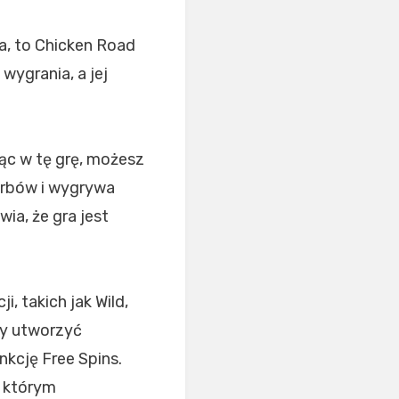
a, to Chicken Road
wygrania, a jej
jąc w tę grę, możesz
arbów i wygrywa
ia, że gra jest
, takich jak Wild,
by utworzyć
kcję Free Spins.
w którym