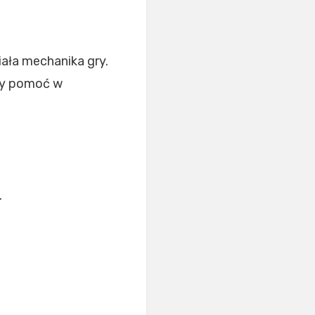
iała mechanika gry.
aby pomoć w
.