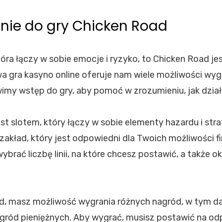
ie do gry Chicken Road
która łączy w sobie emocje i ryzyko, to Chicken Road je
a gra kasyno online oferuje nam wiele możliwości wygr
wimy wstęp do gry, aby pomoć w zrozumieniu, jak dzia
st slotem, który łączy w sobie elementy hazardu i stra
zakład, który jest odpowiedni dla Twoich możliwości 
ybrać liczbę linii, na które chcesz postawić, a także o
d, masz możliwość wygrania różnych nagród, w tym 
nagród pieniężnych. Aby wygrać, musisz postawić na o