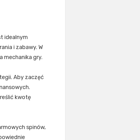
st idealnym
ania i zabawy. W
ła mechanika gry.
tegii. Aby zaczęć
finansowych.
kreślić kwotę
darmowych spinów,
dpowiednie