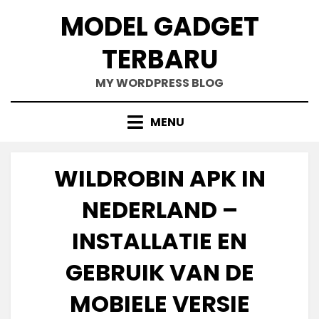
Skip
MODEL GADGET
to
content
TERBARU
MY WORDPRESS BLOG
MENU
WILDROBIN APK IN
NEDERLAND –
INSTALLATIE EN
GEBRUIK VAN DE
MOBIELE VERSIE