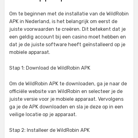
Om te beginnen met de installatie van de WildRobin
APK in Nederland, is het belangrijk om eerst de
juiste voorwaarden te creëren. Dit betekent dat je
een geldig account bij een casino moet hebben en
dat je de juiste software heeft geïnstalleerd op je
mobiele apparaat.
Stap 1: Download de WildRobin APK
Om de WildRobin APK te downloaden, ga je naar de
officiële website van WildRobin en selecteer je de
juiste versie voor je mobiele apparaat. Vervolgens
ga je de APK downloaden en sla je deze op in een
veilige locatie op je apparaat.
Stap 2: Installeer de WildRobin APK