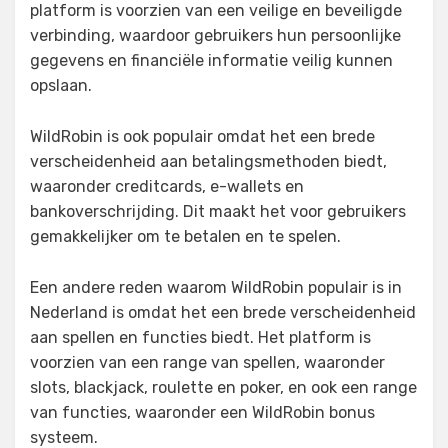
platform is voorzien van een veilige en beveiligde
verbinding, waardoor gebruikers hun persoonlijke
gegevens en financiële informatie veilig kunnen
opslaan.
WildRobin is ook populair omdat het een brede
verscheidenheid aan betalingsmethoden biedt,
waaronder creditcards, e-wallets en
bankoverschrijding. Dit maakt het voor gebruikers
gemakkelijker om te betalen en te spelen.
Een andere reden waarom WildRobin populair is in
Nederland is omdat het een brede verscheidenheid
aan spellen en functies biedt. Het platform is
voorzien van een range van spellen, waaronder
slots, blackjack, roulette en poker, en ook een range
van functies, waaronder een WildRobin bonus
systeem.