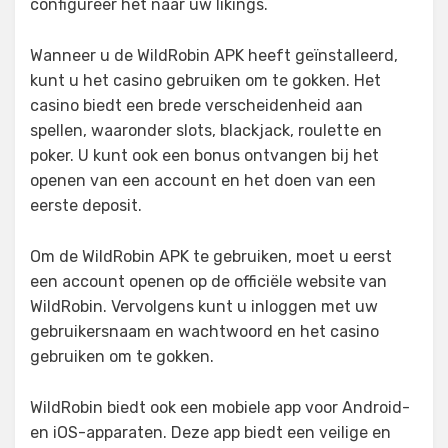
configureer het naar uw likings.
Wanneer u de WildRobin APK heeft geïnstalleerd,
kunt u het casino gebruiken om te gokken. Het
casino biedt een brede verscheidenheid aan
spellen, waaronder slots, blackjack, roulette en
poker. U kunt ook een bonus ontvangen bij het
openen van een account en het doen van een
eerste deposit.
Om de WildRobin APK te gebruiken, moet u eerst
een account openen op de officiële website van
WildRobin. Vervolgens kunt u inloggen met uw
gebruikersnaam en wachtwoord en het casino
gebruiken om te gokken.
WildRobin biedt ook een mobiele app voor Android-
en iOS-apparaten. Deze app biedt een veilige en