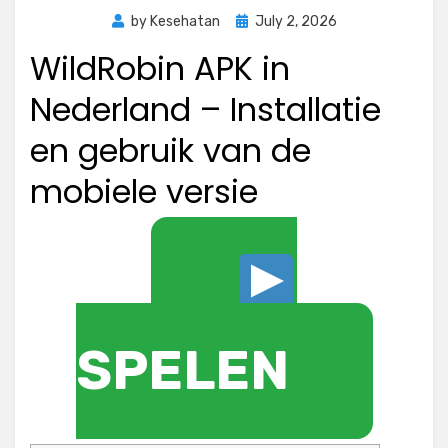
Posted
by
Kesehatan
July 2, 2026
on
WildRobin APK in
Nederland – Installatie
en gebruik van de
mobiele versie
SPELEN