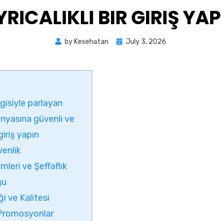
YRICALIKLI BIR GIRIŞ YAP
Posted
by
Kesehatan
July 3, 2026
on
lgisiyle parlayan
nyasına güvenli ve
 giriş yapın
venlik
mleri ve Şeffaflık
ğu
ği ve Kalitesi
 Promosyonlar