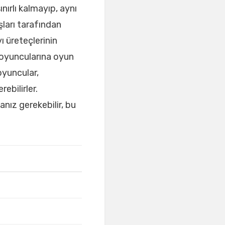
nırlı kalmayıp, aynı
ları tarafından
ı üreteçlerinin
, oyuncularına oyun
oyuncular,
ebilirler.
nız gerekebilir, bu