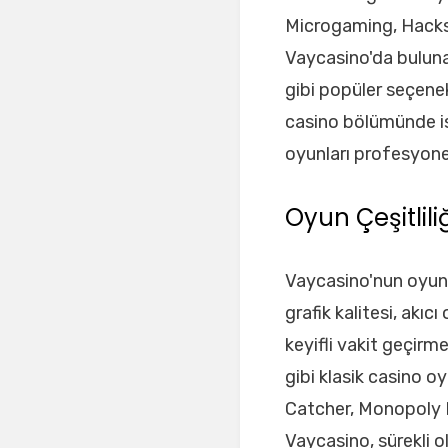
Microgaming, Hacksa
Vaycasino'da buluna
gibi popüler seçenek
casino bölümünde is
oyunları profesyonel
Oyun Çeşitliliğ
Vaycasino'nun oyun 
grafik kalitesi, akıc
keyifli vakit geçirm
gibi klasik casino o
Catcher, Monopoly Li
Vaycasino, sürekli 