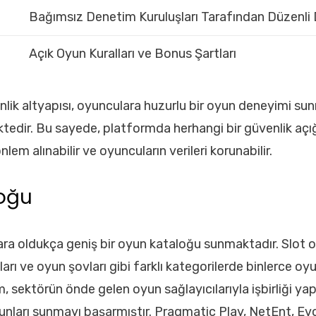
Bağımsız Denetim Kuruluşları Tarafından Düzenli
Açık Oyun Kuralları ve Bonus Şartları
ik altyapısı, oyunculara huzurlu bir oyun deneyimi sunm
tedir. Bu sayede, platformda herhangi bir güvenlik açı
em alınabilir ve oyuncuların verileri korunabilir.
oğu
ra oldukça geniş bir oyun kataloğu sunmaktadır. Slot oy
arı ve oyun şovları gibi farklı kategorilerde binlerce o
 sektörün önde gelen oyun sağlayıcılarıyla işbirliği ya
yunları sunmayı başarmıştır. Pragmatic Play, NetEnt, Evo