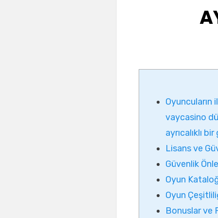
A
Oyuncuların i
vaycasino dü
ayrıcalıklı bir
Lisans ve Gü
Güvenlik Önle
Oyun Katalo
Oyun Çeşitlili
Bonuslar ve