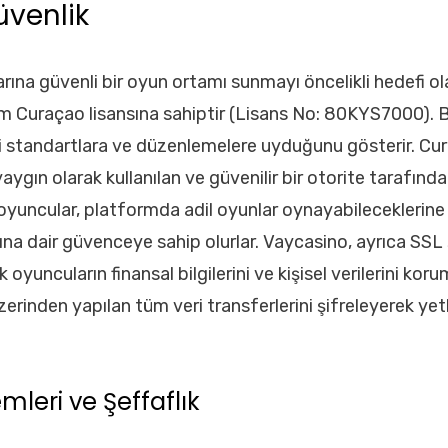
üvenlik
ına güvenli bir oyun ortamı sunmayı öncelikli hedefi ola
m Curaçao lisansına sahiptir (Lisans No: 80KYS7000). B
i standartlara ve düzenlemelere uyduğunu gösterir. Cura
ygın olarak kullanılan ve güvenilir bir otorite tarafından
yuncular, platformda adil oyunlar oynayabileceklerine ve
na dair güvenceye sahip olurlar. Vaycasino, ayrıca SSL
 oyuncuların finansal bilgilerini ve kişisel verilerini korum
üzerinden yapılan tüm veri transferlerini şifreleyerek yet
mleri ve Şeffaflık