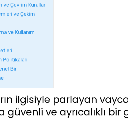
ı ve Çevrim Kuralları
mleri ve Çekim
ma ve Kullanım
etleri
Politikaları
nel Bir
me
ın ilgisiyle parlayan vayc
güvenli ve ayrıcalıklı bir g