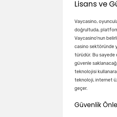
Lisans ve G
Vaycasino, oyuncular
doğrultuda, platfor
Vaycasino'nun belirl
casino sektöründe ya
türüdür. Bu sayede o
güvenle saklanacağı
teknolojisi kullanarak
teknoloji, internet 
geçer.
Güvenlik Önle