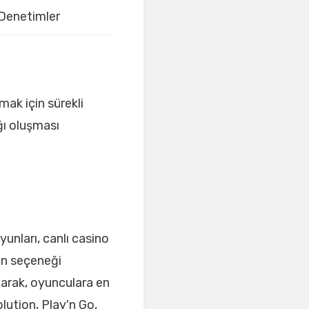
 Denetimler
ak için sürekli
ğı oluşması
unları, canlı casino
yun seçeneği
parak, oyunculara en
lution, Play'n Go,