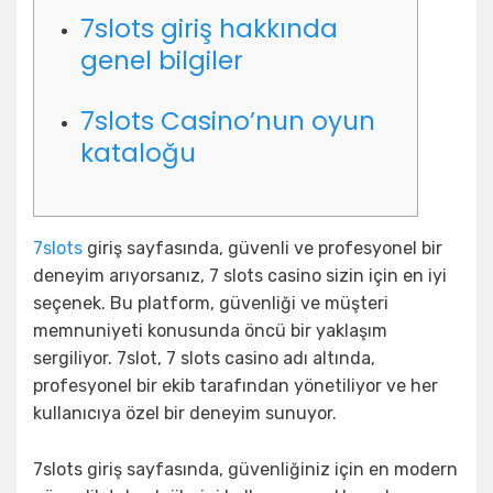
7slots giriş hakkında
genel bilgiler
7slots Casino’nun oyun
kataloğu
7slots
giriş sayfasında, güvenli ve profesyonel bir
deneyim arıyorsanız, 7 slots casino sizin için en iyi
seçenek. Bu platform, güvenliği ve müşteri
memnuniyeti konusunda öncü bir yaklaşım
sergiliyor. 7slot, 7 slots casino adı altında,
profesyonel bir ekib tarafından yönetiliyor ve her
kullanıcıya özel bir deneyim sunuyor.
7slots giriş sayfasında, güvenliğiniz için en modern