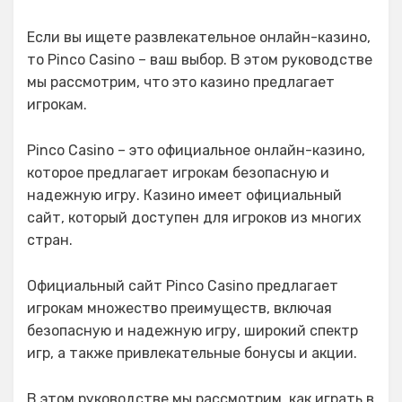
Если вы ищете развлекательное онлайн-казино,
то Pinco Casino – ваш выбор. В этом руководстве
мы рассмотрим, что это казино предлагает
игрокам.
Pinco Casino – это официальное онлайн-казино,
которое предлагает игрокам безопасную и
надежную игру. Казино имеет официальный
сайт, который доступен для игроков из многих
стран.
Официальный сайт Pinco Casino предлагает
игрокам множество преимуществ, включая
безопасную и надежную игру, широкий спектр
игр, а также привлекательные бонусы и акции.
В этом руководстве мы рассмотрим, как играть в