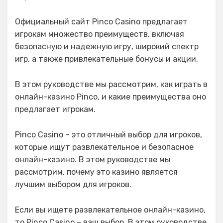
Официальный сайт Pinco Casino предлагает
игрокам множество преимуществ, включая
безопасную и надежную игру, широкий спектр
игр, а также привлекательные бонусы и акции.
В этом руководстве мы рассмотрим, как играть в
онлайн-казино Pinco, и какие преимущества оно
предлагает игрокам.
Pinco Casino – это отличный выбор для игроков,
которые ищут развлекательное и безопасное
онлайн-казино. В этом руководстве мы
рассмотрим, почему это казино является
лучшим выбором для игроков.
Если вы ищете развлекательное онлайн-казино,
то Pinco Casino – ваш выбор. В этом руководстве