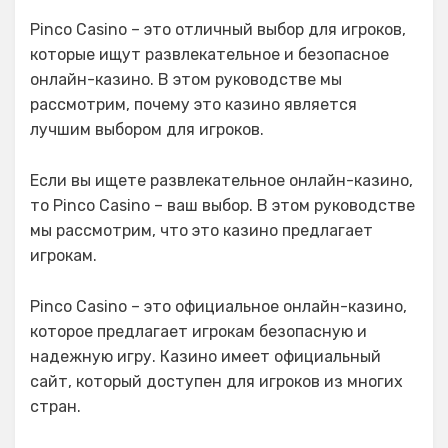
Pinco Casino – это отличный выбор для игроков,
которые ищут развлекательное и безопасное
онлайн-казино. В этом руководстве мы
рассмотрим, почему это казино является
лучшим выбором для игроков.
Если вы ищете развлекательное онлайн-казино,
то Pinco Casino – ваш выбор. В этом руководстве
мы рассмотрим, что это казино предлагает
игрокам.
Pinco Casino – это официальное онлайн-казино,
которое предлагает игрокам безопасную и
надежную игру. Казино имеет официальный
сайт, который доступен для игроков из многих
стран.