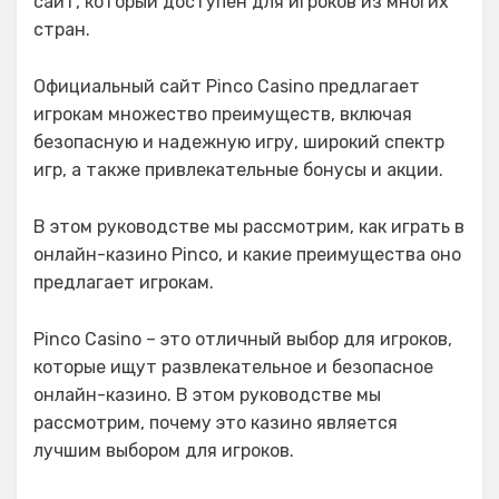
сайт, который доступен для игроков из многих
стран.
Официальный сайт Pinco Casino предлагает
игрокам множество преимуществ, включая
безопасную и надежную игру, широкий спектр
игр, а также привлекательные бонусы и акции.
В этом руководстве мы рассмотрим, как играть в
онлайн-казино Pinco, и какие преимущества оно
предлагает игрокам.
Pinco Casino – это отличный выбор для игроков,
которые ищут развлекательное и безопасное
онлайн-казино. В этом руководстве мы
рассмотрим, почему это казино является
лучшим выбором для игроков.