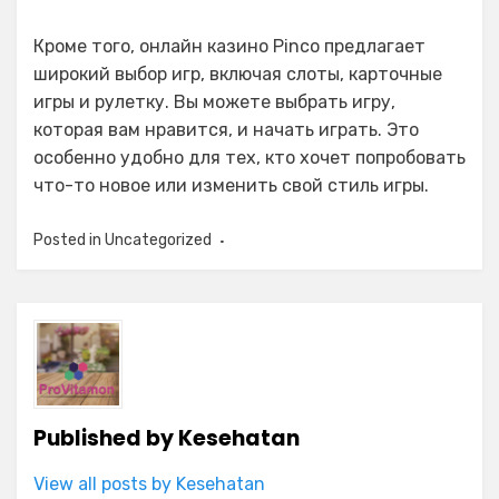
Кроме того, онлайн казино Pinco предлагает
широкий выбор игр, включая слоты, карточные
игры и рулетку. Вы можете выбрать игру,
которая вам нравится, и начать играть. Это
особенно удобно для тех, кто хочет попробовать
что-то новое или изменить свой стиль игры.
Posted in
Uncategorized
Published by
Kesehatan
View all posts by Kesehatan