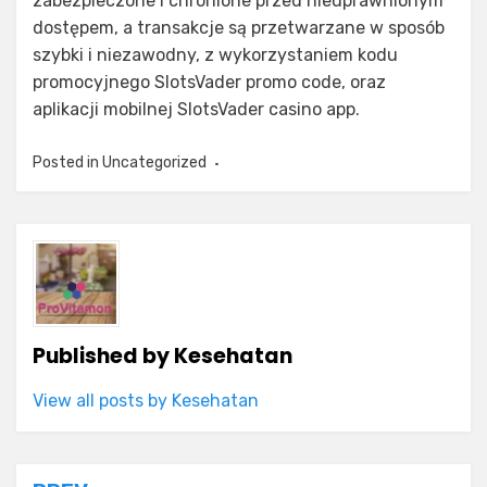
zabezpieczone i chronione przed nieuprawnionym
dostępem, a transakcje są przetwarzane w sposób
szybki i niezawodny, z wykorzystaniem kodu
promocyjnego SlotsVader promo code, oraz
aplikacji mobilnej SlotsVader casino app.
Posted in
Uncategorized
Published by
Kesehatan
View all posts by Kesehatan