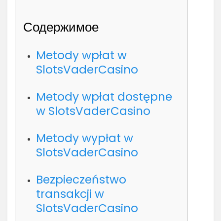
Содержимое
Metody wpłat w
SlotsVaderCasino
Metody wpłat dostępne
w SlotsVaderCasino
Metody wypłat w
SlotsVaderCasino
Bezpieczeństwo
transakcji w
SlotsVaderCasino