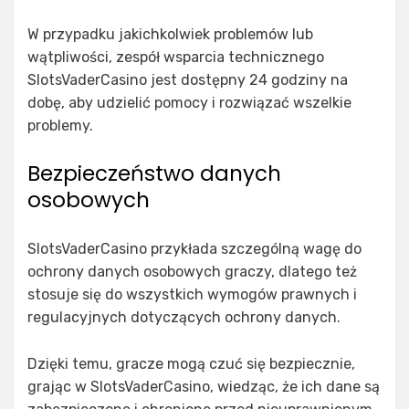
W przypadku jakichkolwiek problemów lub
wątpliwości, zespół wsparcia technicznego
SlotsVaderCasino jest dostępny 24 godziny na
dobę, aby udzielić pomocy i rozwiązać wszelkie
problemy.
Bezpieczeństwo danych
osobowych
SlotsVaderCasino przykłada szczególną wagę do
ochrony danych osobowych graczy, dlatego też
stosuje się do wszystkich wymogów prawnych i
regulacyjnych dotyczących ochrony danych.
Dzięki temu, gracze mogą czuć się bezpiecznie,
grając w SlotsVaderCasino, wiedząc, że ich dane są