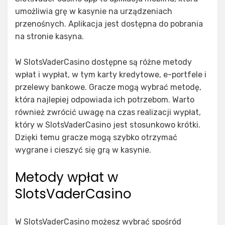
umożliwia grę w kasynie na urządzeniach
przenośnych. Aplikacja jest dostępna do pobrania
na stronie kasyna.
W SlotsVaderCasino dostępne są różne metody
wpłat i wypłat, w tym karty kredytowe, e-portfele i
przelewy bankowe. Gracze mogą wybrać metodę,
która najlepiej odpowiada ich potrzebom. Warto
również zwrócić uwagę na czas realizacji wypłat,
który w SlotsVaderCasino jest stosunkowo krótki.
Dzięki temu gracze mogą szybko otrzymać
wygrane i cieszyć się grą w kasynie.
Metody wpłat w
SlotsVaderCasino
W SlotsVaderCasino możesz wybrać spośród